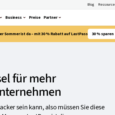
Blog
Ressource
Business
Preise
Partner
er Sommer ist da – mit 30 % Rabatt auf LastPass
30 % sparen
sel für mehr
 Unternehmen
acker sein kann, also müssen Sie diese