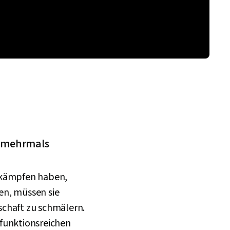
e mehrmals
 kämpfen haben,
en, müssen sie
gschaft zu schmälern.
funktionsreichen