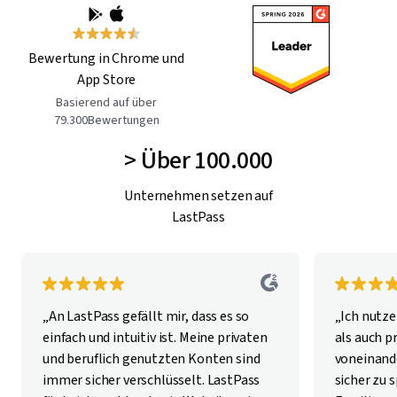
Bewertung in Chrome und
App Store
Basierend auf über
79.300Bewertungen
> Über 100.000
Unternehmen setzen auf
LastPass
„An LastPass gefällt mir, dass es so
„Ich nutze
einfach und intuitiv ist. Meine privaten
als auch p
und beruflich genutzten Konten sind
voneinan
immer sicher verschlüsselt. LastPass
sicher zu 