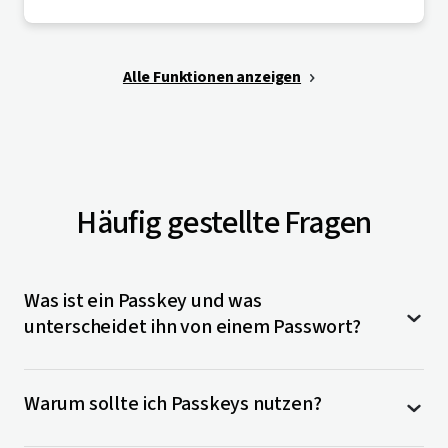
Alle Funktionen anzeigen
Häufig gestellte Fragen
Was ist ein Passkey und was
unterscheidet ihn von einem Passwort?
Ein Passkey ist eine neue, sicherere Methode für den
Warum sollte ich Passkeys nutzen?
Login auf Websites und in Apps, die Ihnen das
Memorieren oder Eingeben von Passwörtern