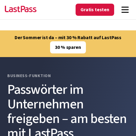
Gratis testen
Der Sommer ist da – mit 30 % Rabatt auf LastPass
30 % sparen
BUSINESS-FUNKTION
Passwörter im
Unternehmen
freigeben – am besten
mit LastPass