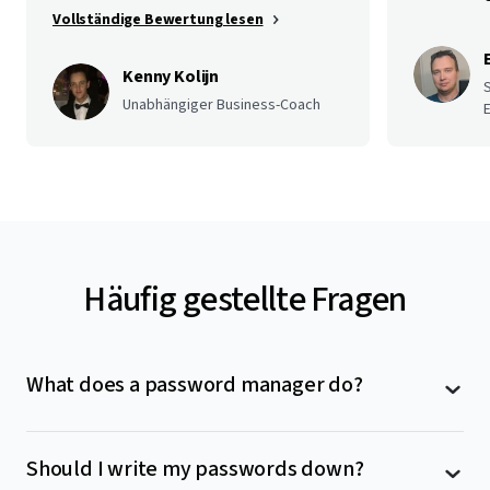
Vollständige Bewertung lesen
Kenny Kolijn
Unabhängiger Business-Coach
E
Häufig gestellte Fragen
What does a password manager do?
A password manager stores all your passwords in
Should I write my passwords down?
one place, in a password vault only accessible to you.