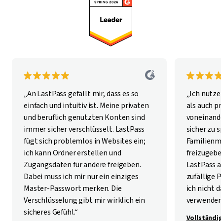
„An LastPass gefällt mir, dass es so
„Ich nutze
einfach und intuitiv ist. Meine privaten
als auch p
und beruflich genutzten Konten sind
voneinan
immer sicher verschlüsselt. LastPass
sicher zu 
fügt sich problemlos in Websites ein;
Familienm
ich kann Ordner erstellen und
freizugebe
Zugangsdaten für andere freigeben.
LastPass a
Dabei muss ich mir nur ein einziges
zufällige 
Master-Passwort merken. Die
ich nicht
Verschlüsselung gibt mir wirklich ein
verwenden
sicheres Gefühl.“
Vollständi