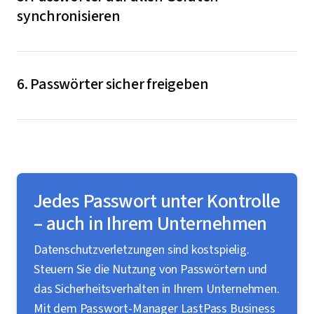
synchronisieren
Ein Passwort, das Sie auf einem Ihrer Geräte
gespeichert oder aktualisiert haben, ist über die
6. Passwörter sicher freigeben
Synchronisation automatisch in allen
Geräten/Browsern verfügbar. LastPass erlegt Ihnen
LastPass ermöglicht die sichere Freigabe von
hier keinerlei Schranken auf.
Passwörtern, Dateien und sensiblen Informationen an
andere Benutzer. Sie behalten dabei das Heft in der
Hand, denn Sie können genau steuern, wer auf welche
Jedes Passwort unter Kontrolle
Daten Zugriff erhalten soll.
– auch in Ihrem Unternehmen
Datenschutzverletzungen sind kostspielig.
Steuern Sie die Nutzung von Passwörtern und
das Sicherheitsverhalten in Ihrem Unternehmen.
Mit dem Passwort-Manager LastPass Business