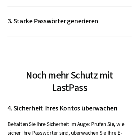
Wenn Sie Zugangsdaten erstellen oder aktualisieren,
speichert LastPass diese in Ihrem verschlüsselten
3. Starke Passwörter generieren
Vault. Bei Ihrer nächsten Anmeldung auf der
betreffenden Website gibt LastPass diese Daten dann
Der in LastPass integrierte Passwortgenerator
automatisch für Sie ein.
erzeugt für Sie zufällige, einmalige Passwörter – als
Ersatz für bestehende Passwörter oder als Passwörter
für neue Konten.
Noch mehr Schutz mit
LastPass
4. Sicherheit Ihres Kontos überwachen
Behalten Sie Ihre Sicherheit im Auge: Prüfen Sie, wie
sicher Ihre Passwörter sind, überwachen Sie Ihre E-