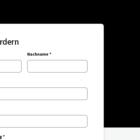
rdern
Nachname *
g *