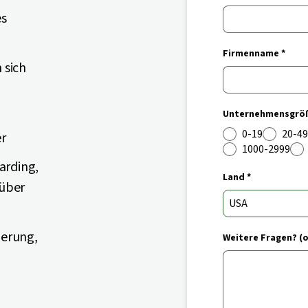
es
Firmenname *
 sich
Unternehmensgröß
0-19
20-49
er
1000-2999
arding,
Land *
 über
ierung,
Weitere Fragen? (o