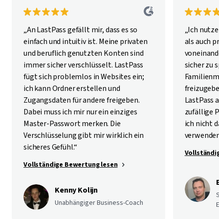
„An LastPass gefällt mir, dass es so
„Ich nutze
einfach und intuitiv ist. Meine privaten
als auch p
und beruflich genutzten Konten sind
voneinan
immer sicher verschlüsselt. LastPass
sicher zu 
fügt sich problemlos in Websites ein;
Familienm
ich kann Ordner erstellen und
freizugebe
Zugangsdaten für andere freigeben.
LastPass a
Dabei muss ich mir nur ein einziges
zufällige 
Master-Passwort merken. Die
ich nicht
Verschlüsselung gibt mir wirklich ein
verwenden
sicheres Gefühl.“
Vollständi
Vollständige Bewertung lesen
Kenny Kolijn
Unabhängiger Business-Coach
E