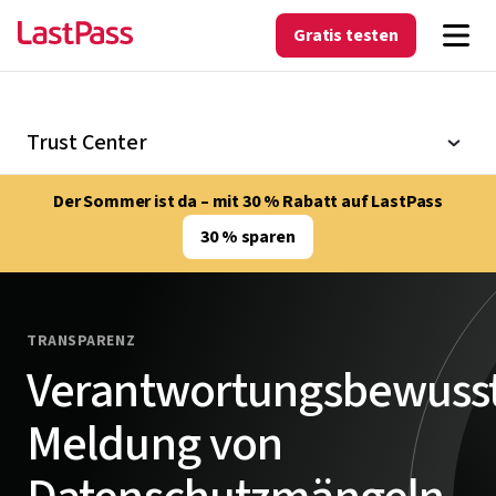
Gratis testen
Trust Center
Der Sommer ist da – mit 30 % Rabatt auf LastPass
30 % sparen
TRANSPARENZ
Verantwortungsbewuss
Meldung von