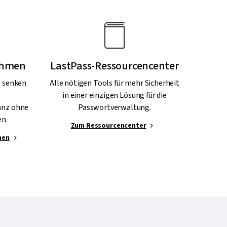
ehmen
LastPass-Ressourcencenter
d senken
Alle nötigen Tools für mehr Sicherheit
in einer einzigen Lösung für die
anz ohne
Passwortverwaltung.
en.
Zum Ressourcencenter
nen