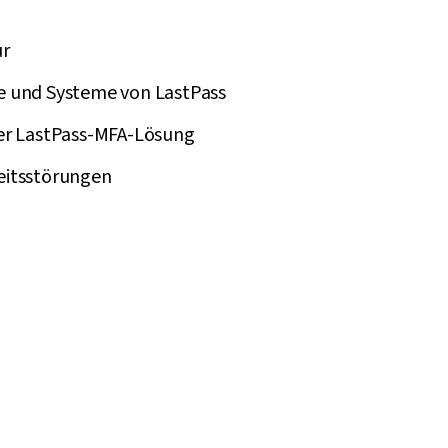
g
ur
e und Systeme von LastPass
der LastPass-MFA-Lösung
eitsstörungen