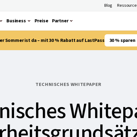
Blog
Ressource
Business
Preise
Partner
er Sommer ist da – mit 30 % Rabatt auf LastPass
30 % sparen
TECHNISCHES WHITEPAPER
nisches Whitep
rheitsgrundsät