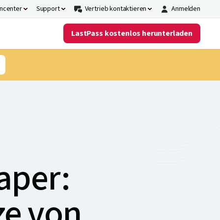
ncenter
Support
Vertrieb kontaktieren
Anmelden
LastPass kostenlos herunterladen
aper:
ze von