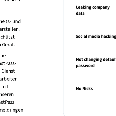
heits- und
rstellen,
schützt
m Gerät.
eue
astPass-
 Dienst
arbeiten
 mit
unseren
astPass
tsmeldungen