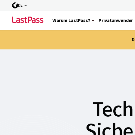
DE
Warum LastPass?
Privatanwender
D
Tech
Siche