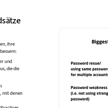
dsätze
en, ihre
rbessern:
er und
s, die die
n
, mit denen
Practices