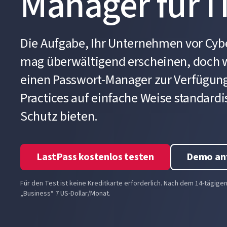
Manager für I
Die Aufgabe, Ihr Unternehmen vor Cy
mag überwältigend erscheinen, doch 
einen Passwort-Manager zur Verfügung 
Practices auf einfache Weise standardi
Schutz bieten.
LastPass kostenlos testen
Demo an
Für den Test ist keine Kreditkarte erforderlich. Nach dem 14-tägige
„Business“ 7 US-Dollar/Monat.