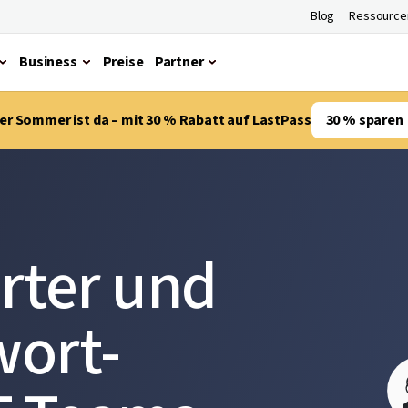
Blog
Ressource
Business
Preise
Partner
er Sommer ist da – mit 30 % Rabatt auf LastPass
30 % sparen
erter und
wort-