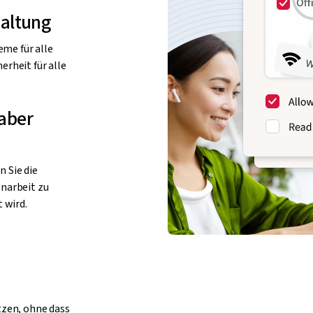
waltung
eme für alle
rheit für alle
 aber
 Sie die
narbeit zu
 wird.
tzen, ohne dass