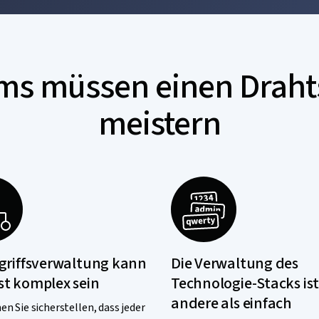
ms müssen einen Draht
meistern
griffsverwaltung kann
Die Verwaltung des
t komplex sein
Technologie-Stacks ist
andere als einfach
n Sie sicherstellen, dass jeder