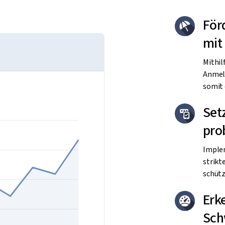
För
mit
Mithil
Anmeld
somit 
Setz
pro
Implem
strikt
schütz
Erk
Sch