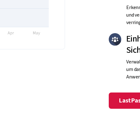
Erkenn
und ve
verrin
Ein
Sic
Verwal
um das
Anwen
LastPas