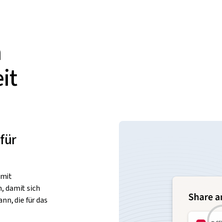
m
it
für
 mit
, damit sich
n, die für das