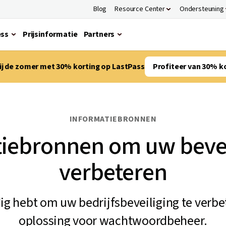
Blog
Resource Center
Ondersteuning
ess
Prijsinformatie
Partners
bij de zomer met 30% korting op LastPass
Profiteer van 30% k
INFORMATIEBRONNEN
iebronnen om uw bevei
verbeteren
dig hebt om uw bedrijfsbeveiliging te verb
oplossing voor wachtwoordbeheer.