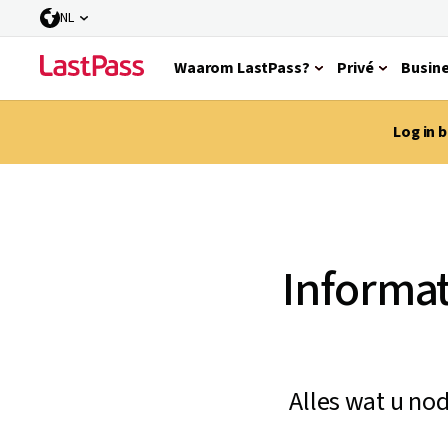
NL
Waarom LastPass?
Privé
Busin
Log in 
Informat
Alles wat u no