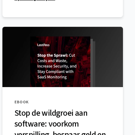
EBOOK
Stop de wildgroei aan
software: voorkom
verspilling, bespaar geld en