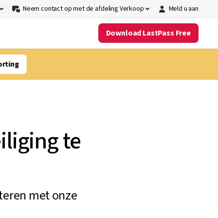
Neem contact op met de afdeling Verkoop
Meld u aan
Download LastPass Free
orting
liging te
eteren met onze