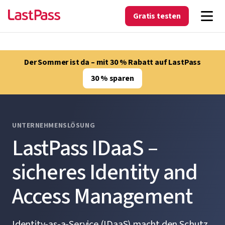
Gratis testen
Der Sommer ist da – mit 30 % Rabatt auf LastPass
30 % sparen
UNTERNEHMENSLÖSUNG
LastPass IDaaS –
sicheres Identity and
Access Management
Identity-as-a-Service (IDaaS) macht den Schutz