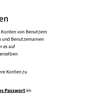
ken
e-Konten von Benutzern
ern und Benutzernamen
r es auf
erselben
rere Konten zu
es Passwort
im