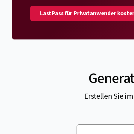
LastPass für Privatanwender koste
Generat
Erstellen Sie 