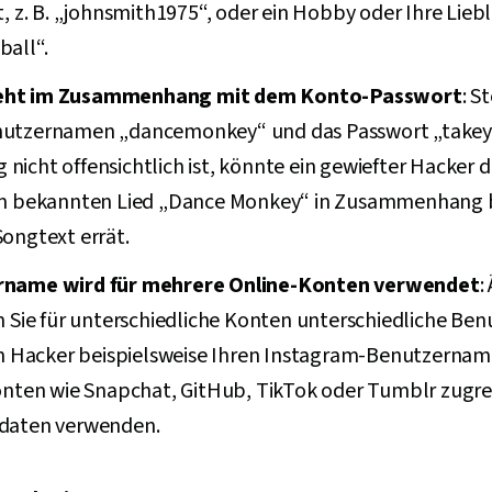
, z. B. „johnsmith1975“, oder ein Hobby oder Ihre Liebli
all“.
eht im Zusammenhang mit dem Konto-Passwort
: S
utzernamen „dancemonkey“ und das Passwort „takey
cht offensichtlich ist, könnte ein gewiefter Hacker d
em bekannten Lied „Dance Monkey“ in Zusammenhang b
Songtext errät.
rname wird für mehrere Online-Konten verwendet
:
n Sie für unterschiedliche Konten unterschiedliche B
in Hacker beispielsweise Ihren Instagram-Benutzernam
onten wie Snapchat, GitHub, TikTok oder Tumblr zugrei
edaten verwenden.