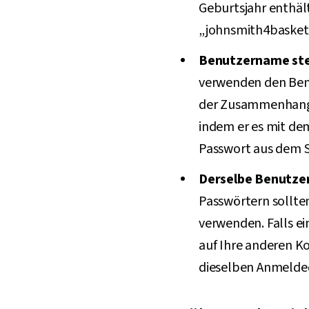
Geburtsjahr enthält
„johnsmith4basketb
Benutzername st
verwenden den Ben
der Zusammenhang ni
indem er es mit d
Passwort aus dem 
Derselbe Benutze
Passwörtern sollte
verwenden. Falls e
auf Ihre anderen K
dieselben Anmeld