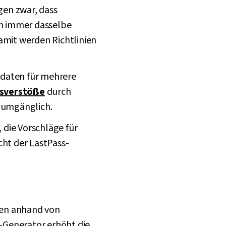
gen zwar, dass
en immer dasselbe
amit werden Richtlinien
edaten für mehrere
tsverstöße
durch
unumgänglich.
die Vorschläge für
ht der LastPass-
men anhand von
n-Generator erhöht die