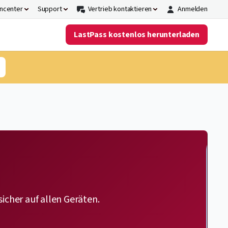
ncenter
Support
Vertrieb kontaktieren
Anmelden
LastPass kostenlos herunterladen
icher auf allen Geräten.