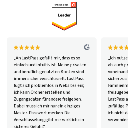
„An LastPass gefällt mir, dass es so
„Ich nutze
einfach und intuitiv ist. Meine privaten
als auch p
und beruflich genutzten Konten sind
voneinan
immer sicher verschlüsselt. LastPass
sicher zu 
fügt sich problemlos in Websites ein;
Familienm
ich kann Ordner erstellen und
freizugebe
Zugangsdaten für andere freigeben.
LastPass a
Dabei muss ich mir nur ein einziges
zufällige 
Master-Passwort merken. Die
ich nicht
Verschlüsselung gibt mir wirklich ein
verwenden
sicheres Gefühl.“