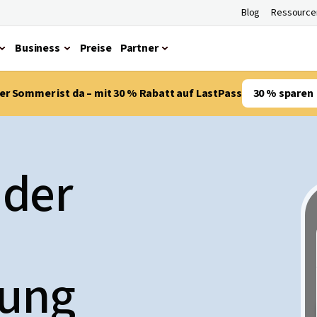
Blog
Ressource
Business
Preise
Partner
er Sommer ist da – mit 30 % Rabatt auf LastPass
30 % sparen
 der
rung