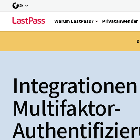
DE
Warum LastPass?
Privatanwender
D
Integrationen
Multifaktor-
Authentifizie