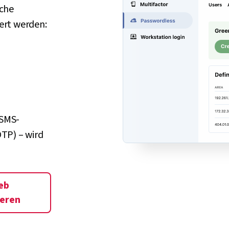
lche
ert werden:
 SMS-
TP) – wird
eb
ieren