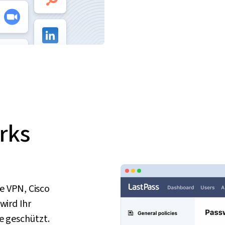
orks
e VPN, Cisco
wird Ihr
e geschützt.