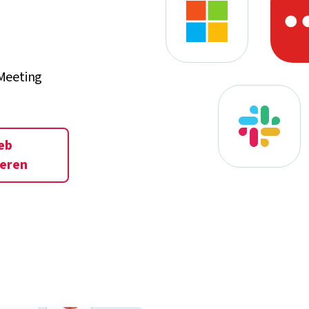
 Meeting
eb
ieren