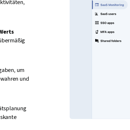
tivitäten,
Werts
r übermäßig
rgaben, um
u wahren und
tätsplanung
iskante