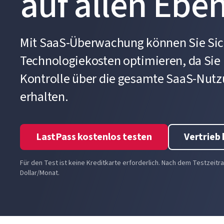
auf allen Ebe
Mit SaaS-Überwachung können Sie Sic
Technologiekosten optimieren, da Si
Kontrolle über die gesamte SaaS-Nut
erhalten.
LastPass kostenlos testen
Vertrieb
Für den Test ist keine Kreditkarte erforderlich. Nach dem Testzeitr
Dollar/Monat.