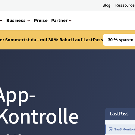
Blog
Ressource
Business
Preise
Partner
er Sommer ist da – mit 30 % Rabatt auf LastPass
30 % sparen
App-
Kontrolle