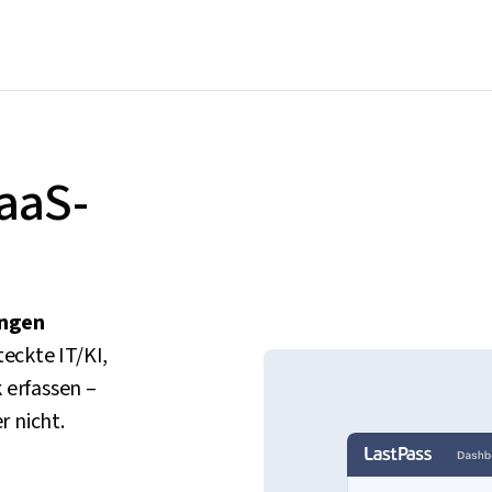
SaaS-
ungen
teckte IT/KI,
 erfassen –
 nicht.