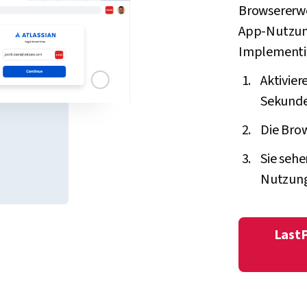
Browsererwei
App-Nutzung
Implementie
Aktivie
Sekunde
Die Bro
Sie seh
Nutzung
LastP