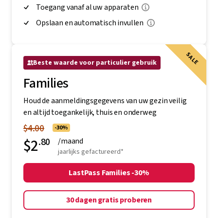
Toegang vanaf al uw apparaten
Opslaan en automatisch invullen
SALE
Beste waarde voor particulier gebruik
Families
Houd de aanmeldingsgegevens van uw gezin veilig
en altijd toegankelijk, thuis en onderweg
$4.00
-30%
$2
.80
/maand
jaarlijks gefactureerd*
LastPass Families -30%
30 dagen gratis proberen