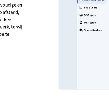
nvoudige en
p afstand,
erkers
erk, terwijl
oe te