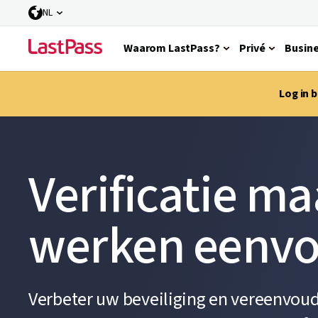
NL
Waarom LastPass?
Privé
Busin
Log in 
Verificatie ma
werken eenvo
Verbeter uw beveiliging en vereenvou