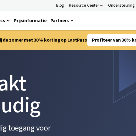
Blog
Resource Center
Ondersteuning
ess
Prijsinformatie
Partners
bij de zomer met 30% korting op LastPass
Profiteer van 30% k
akt
udig
dig toegang voor