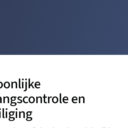
oonlijke
angscontrole en
liging