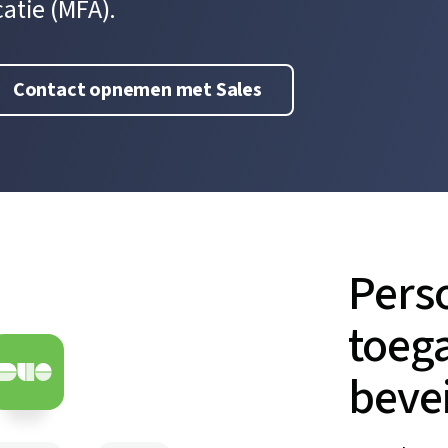
atie (MFA).
Contact opnemen met Sales
Pers
toeg
bevei