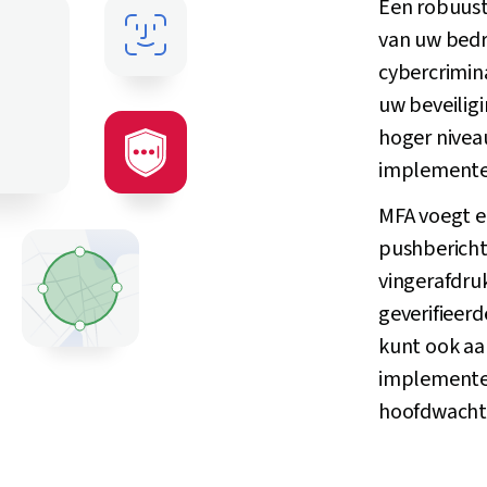
Een robuust
van uw bedri
cybercrimina
uw beveiligi
hoger nivea
implemente
MFA voegt ee
pushbericht
vingerafdru
geverifieer
kunt ook a
implementer
hoofdwacht