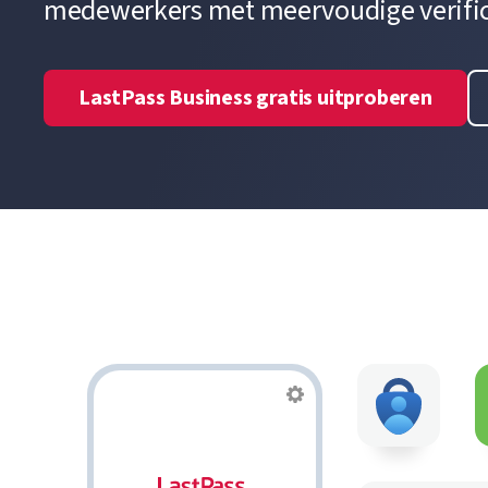
medewerkers met meervoudige verific
LastPass Business gratis uitproberen