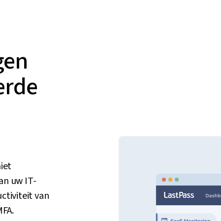
gen
erde
iet
an uw IT-
tiviteit van
MFA.