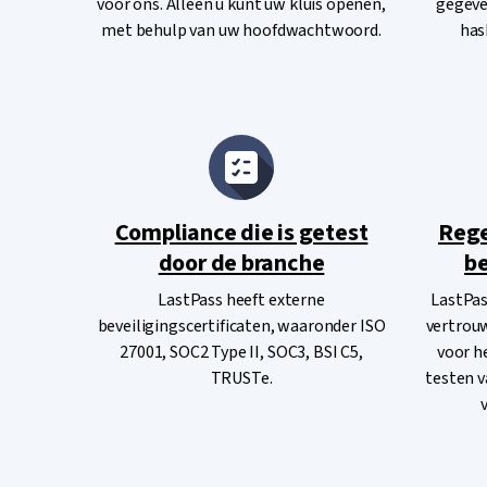
voor ons. Alleen u kunt uw kluis openen,
gegeve
met behulp van uw hoofdwachtwoord.
has
Compliance die is getest
Rege
door de branche
be
LastPass heeft externe
LastPas
beveiligingscertificaten, waaronder ISO
vertrouw
27001, SOC2 Type II, SOC3, BSI C5,
voor h
TRUSTe.
testen v