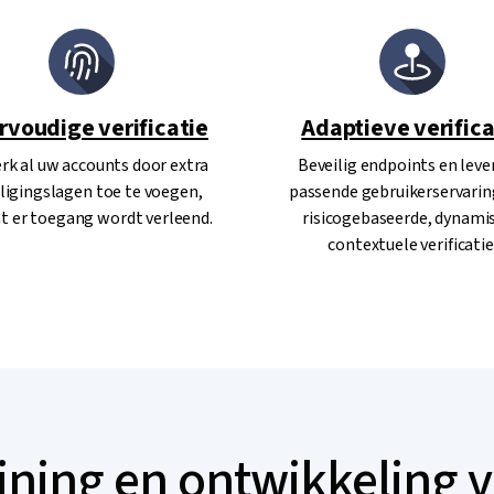
voudige verificatie
Adaptieve verifica
rk al uw accounts door extra
Beveilig endpoints en leve
ligingslagen toe te voegen,
passende gebruikerservari
t er toegang wordt verleend.
risicogebaseerde, dynami
contextuele verificatie
ining en ontwikkeling 