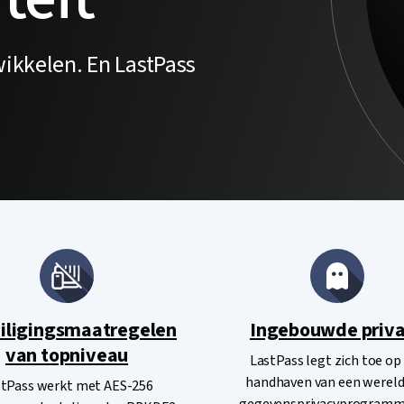
wikkelen. En LastPass
iligingsmaatregelen
Ingebouwde priv
van topniveau
LastPass legt zich toe op
handhaven van een wereld
stPass werkt met AES-256