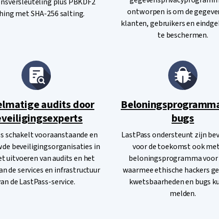
gegevensprivacyprogramm
nsversleuteling plus PBKDF2
ontworpen is om de gegeve
hing met SHA-256 salting.
klanten, gebruikers en eindge
te beschermen.
lmatige audits door
Beloningsprogramma
veiligingsexperts
bugs
s schakelt vooraanstaande en
LastPass ondersteunt zijn bev
de beveiligingsorganisaties in
voor de toekomst ook met
et uitvoeren van audits en het
beloningsprogramma voor 
an de services en infrastructuur
waarmee ethische hackers g
van de LastPass-service.
kwetsbaarheden en bugs k
melden.