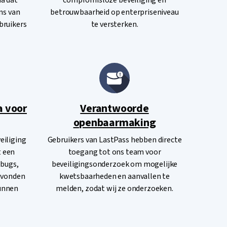
a dat
compromisloze beveiliging en
ns van
betrouwbaarheid op enterpriseniveau
bruikers
te versterken.
 voor
Verantwoorde
openbaarmaking
eiliging
Gebruikers van LastPass hebben directe
 een
toegang tot ons team voor
bugs,
beveiligingsonderzoek om mogelijke
evonden
kwetsbaarheden en aanvallen te
unnen
melden, zodat wij ze onderzoeken.