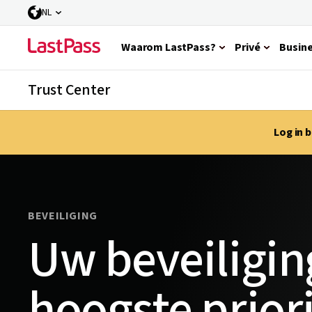
NL
Waarom LastPass?
Privé
Busin
Trust Center
Log in 
BEVEILIGING
Uw beveiligin
hoogste priori