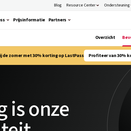
Blog
Resource Center
Ondersteuning
ess
Prijsinformatie
Partners
Overzicht
Beve
bij de zomer met 30% korting op LastPass
Profiteer van 30% k
g is onze
teit