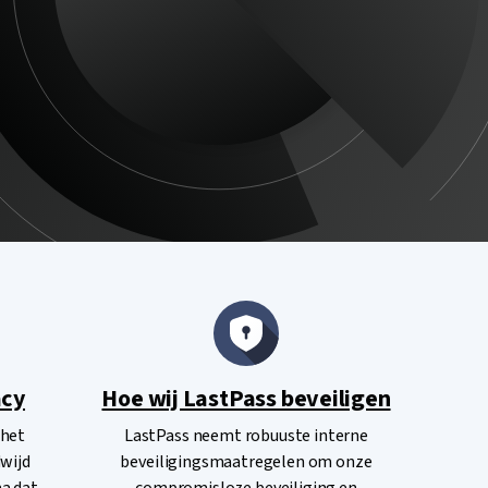
acy
Hoe wij LastPass beveiligen
 het
LastPass neemt robuuste interne
wijd
beveiligingsmaatregelen om onze