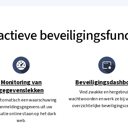
actieve beveiligingsfunc
Monitoring van
Beveiligingsdashb
gegevenslekken
Vind zwakke en hergebru
wachtwoorden en werk ze bij v
automatisch een waarschuwing
overzichtelijke beveiligingsc
aanmeldingsgegevens uit uw
atie online staan op het dark
web.