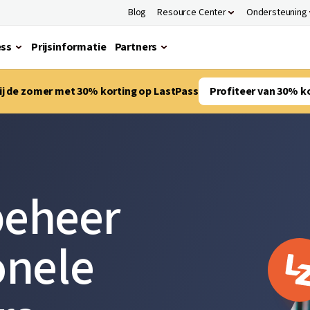
Blog
Resource Center
Ondersteuning
ess
Prijsinformatie
Partners
bij de zomer met 30% korting op LastPass
Profiteer van 30% k
eheer
onele