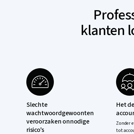
Profes
klanten l
Slechte
Het d
wachtwoordgewoonten
accoun
veroorzaken onnodige
Zonder e
risico's
tot acco