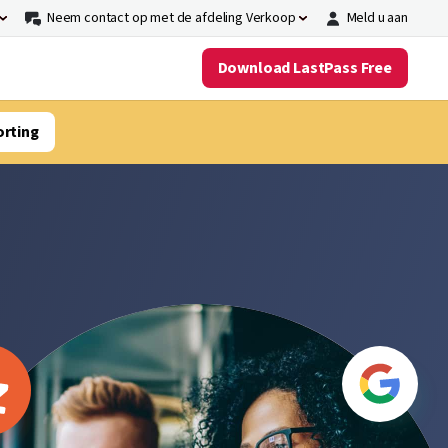
Neem contact op met de afdeling Verkoop
Meld u aan
Download LastPass Free
orting