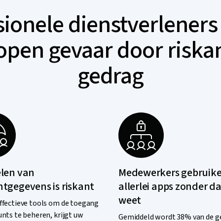
sionele dienstverleners
open gevaar door riskan
gedrag
elen van
Medewerkers gebruik
tgegevens is riskant
allerlei apps zonder da
weet
ffectieve tools om de toegang
unts te beheren, krijgt uw
Gemiddeld wordt 38% van de g