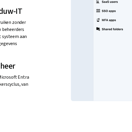
aduw-IT
ruiken zonder
w beheerders
t systeem aan
gegevens
eheer
Microsoft Entra
erscyclus, van