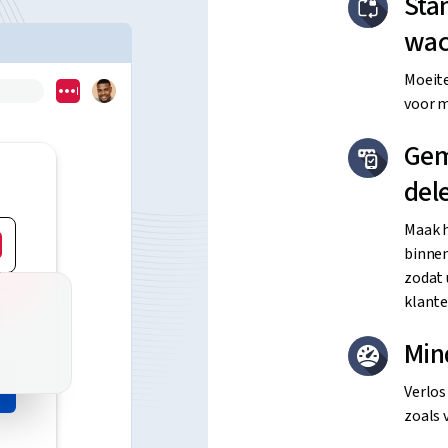
Sta
wac
Moeit
voor m
Gem
del
Maak 
binnen
zodat 
klante
Min
Verlos
zoals 