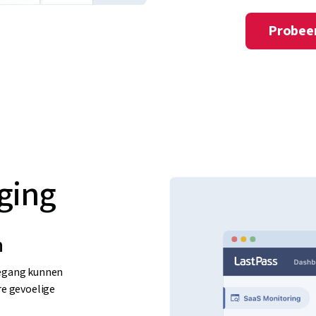
Probeer
iging
n
oegang kunnen
re gevoelige