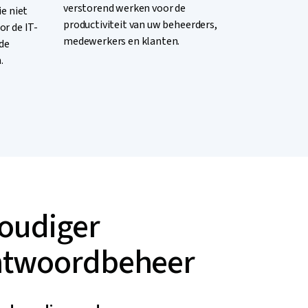
verstorend werken voor de
e niet
productiviteit van uw beheerders,
r de IT-
medewerkers en klanten.
 de
.
oudiger
twoordbeheer