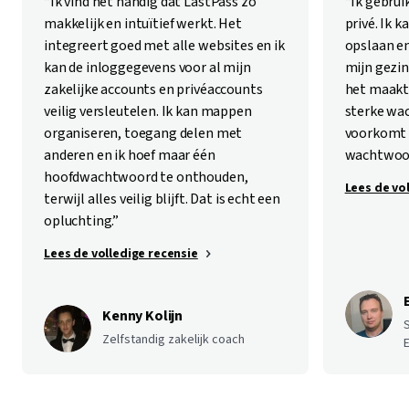
“Ik vind het handig dat LastPass zo
“Ik gebrui
makkelijk en intuïtief werkt. Het
privé. Ik 
integreert goed met alle websites en ik
opslaan en
kan de inloggegevens voor al mijn
mijn gezin
zakelijke accounts en privéaccounts
het maakt 
veilig versleutelen. Ik kan mappen
sterke wa
organiseren, toegang delen met
voorkomt d
anderen en ik hoef maar één
wachtwoor
hoofdwachtwoord te onthouden,
Lees de vo
terwijl alles veilig blijft. Dat is echt een
opluchting.”
Lees de volledige recensie
Kenny Kolijn
S
Zelfstandig zakelijk coach
E