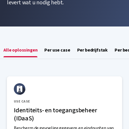
levert wat u nodig hebt.
Alle oplossingen
Per use case
Per bedrijfstak
Per be
USE CASE
Identiteits- en toegangsbeheer
(IDaaS)
Bescherm de gevoelige gegevens en eindpunten van