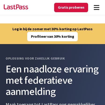
Gratis proberen
Log in bij de zomer met 30% korting op LastPass
Profiteer van 30% korting
OPLOSSING VOOR ZAKELIJK GEBRUIK
Een naadloze ervaring
met federatieve
aanmelding
Maak toegang tot LastPass nog gemakkelijker