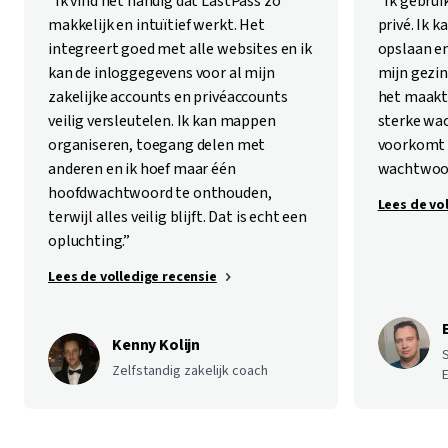
“Ik vind het handig dat LastPass zo
“Ik gebrui
makkelijk en intuïtief werkt. Het
privé. Ik 
integreert goed met alle websites en ik
opslaan en
kan de inloggegevens voor al mijn
mijn gezin
zakelijke accounts en privéaccounts
het maakt 
veilig versleutelen. Ik kan mappen
sterke wa
organiseren, toegang delen met
voorkomt d
anderen en ik hoef maar één
wachtwoor
hoofdwachtwoord te onthouden,
Lees de vo
terwijl alles veilig blijft. Dat is echt een
opluchting.”
Lees de volledige recensie
Kenny Kolijn
S
Zelfstandig zakelijk coach
E