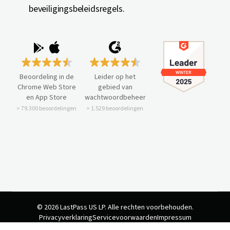
beveiligingsbeleidsregels.
Beoordeling in de
Leider op het
Chrome Web Store
gebied van
en App Store
wachtwoordbeheer
> 79.300 beoordelingen
> 1.529 beoordelingen
© 2026 LastPass US LP. Alle rechten voorbehouden.
Privacyverklaring
Servicevoorwaarden
Impressum
Cookievoorkeuren
Uw privacykeuzes