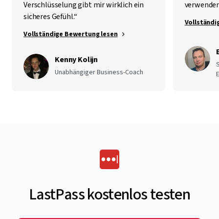
Verschlüsselung gibt mir wirklich ein
verwenden
sicheres Gefühl.“
Vollständi
Vollständige Bewertung lesen
Kenny Kolijn
Unabhängiger Business-Coach
E
LastPass kostenlos testen