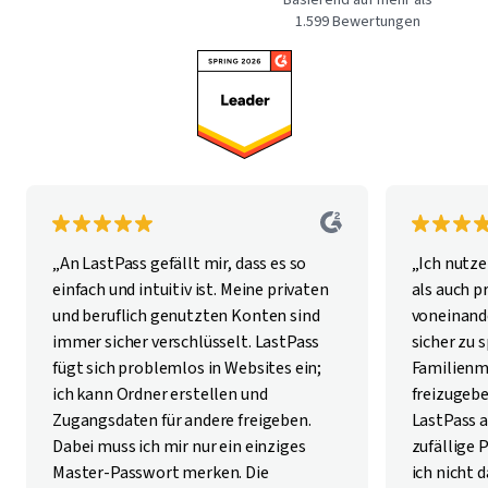
1.599 Bewertungen
„An LastPass gefällt mir, dass es so
„Ich nutze
einfach und intuitiv ist. Meine privaten
als auch p
und beruflich genutzten Konten sind
voneinan
immer sicher verschlüsselt. LastPass
sicher zu 
fügt sich problemlos in Websites ein;
Familienm
ich kann Ordner erstellen und
freizugebe
Zugangsdaten für andere freigeben.
LastPass a
Dabei muss ich mir nur ein einziges
zufällige 
Master-Passwort merken. Die
ich nicht