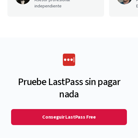
independiente
E
Pruebe LastPass sin pagar
nada
Conseguir LastPass Free