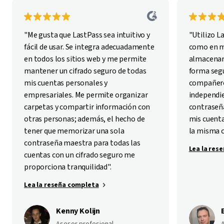
"Me gusta que LastPass sea intuitivo y
"Utilizo L
fácil de usar. Se integra adecuadamente
como en mi
en todos los sitios web y me permite
almacenar
mantener un cifrado seguro de todas
forma segu
mis cuentas personales y
compañero
empresariales. Me permite organizar
independie
carpetas y compartir información con
contraseña
otras personas; además, el hecho de
mis cuenta
tener que memorizar una sola
la misma 
contraseña maestra para todas las
Lea la res
cuentas con un cifrado seguro me
proporciona tranquilidad".
Lea la reseña completa
Kenny Kolijn
Asesor profesional