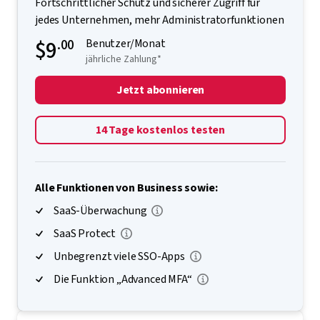
Fortschrittlicher Schutz und sicherer Zugriff für
jedes Unternehmen, mehr Administratorfunktionen
$9
.00
Benutzer/Monat
jährliche Zahlung*
Jetzt abonnieren
14 Tage kostenlos testen
Alle Funktionen von Business sowie:
SaaS-Überwachung
SaaS Protect
Unbegrenzt viele SSO-Apps
Die Funktion „Advanced MFA“