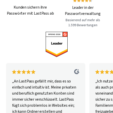
Kunden sichern ihre
Leader in der
Passwörter mit LastPass ab
Passwortverwaltung
Basierend auf mehr als
1.599 Bewertungen
„An LastPass gefällt mir, dass es so
„Ich nutze
einfach und intuitiv ist. Meine privaten
als auch p
und beruflich genutzten Konten sind
voneinan
immer sicher verschlüsselt. LastPass
sicher zu 
fügt sich problemlos in Websites ein;
Familienm
ich kann Ordner erstellen und
freizugebe