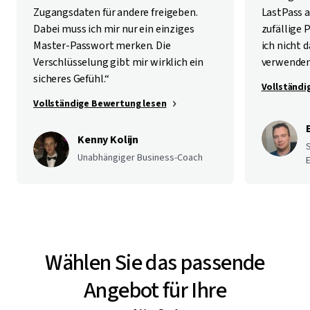
Zugangsdaten für andere freigeben.
LastPass a
Dabei muss ich mir nur ein einziges
zufällige 
Master-Passwort merken. Die
ich nicht
Verschlüsselung gibt mir wirklich ein
verwenden
sicheres Gefühl.“
Vollständi
Vollständige Bewertung lesen
Kenny Kolijn
Unabhängiger Business-Coach
E
Wählen Sie das passende
Angebot für Ihre