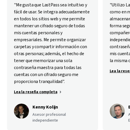
"Me gusta que LastPass sea intuitivo y
"Utilizo L
fácil de usar. Se integra adecuadamente
como en mi
en todos los sitios web y me permite
almacenar
mantener un cifrado seguro de todas
forma segu
mis cuentas personales y
compañero
empresariales. Me permite organizar
independie
carpetas y compartir información con
contraseña
otras personas; además, el hecho de
mis cuenta
tener que memorizar una sola
la misma 
contraseña maestra para todas las
Lea la res
cuentas con un cifrado seguro me
proporciona tranquilidad".
Lea la reseña completa
Kenny Kolijn
Asesor profesional
independiente
E