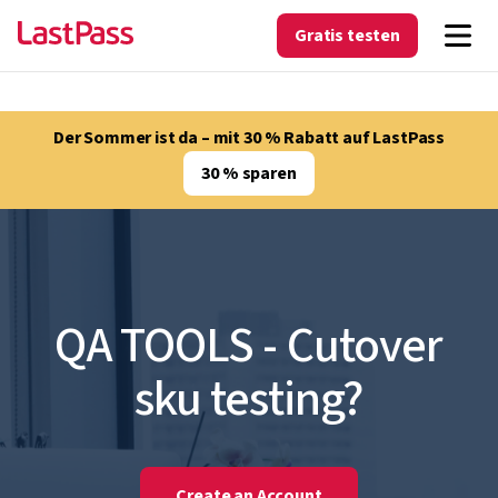
Gratis testen
Der Sommer ist da – mit 30 % Rabatt auf LastPass
30 % sparen
QA TOOLS - Cutover
sku testing?
Create an Account