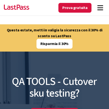
Prova gratuita
Questa estate, metti in valigia la sicurezza con il 30% di
sconto su LastPass
Risparmia il 30%
QA TOOLS - Cutover
sku testing?