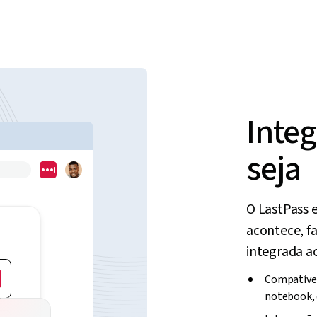
Inte
seja
O LastPass 
acontece, f
integrada ao
Compatível
notebook, 