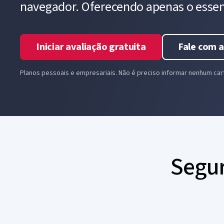
navegador. Oferecendo apenas o essen
Iniciar avaliação gratuita
Fale com a
Planos pessoais e empresariais. Não é preciso informar nenhum car
Segur