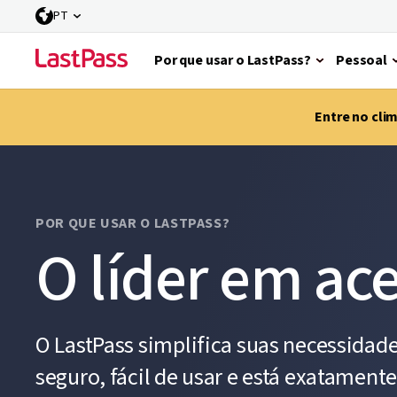
PT
Por que usar o LastPass?
Pessoal
Entre no cli
POR QUE USAR O LASTPASS?
O líder em ac
O LastPass simplifica suas necessidades
seguro, fácil de usar e está exatament