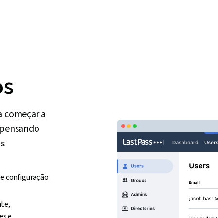
os
sa começar a
ispensando
os
de configuração
te,
es e