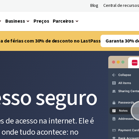
Blog
Central de recurso
Business
Preços
Parceiros
ma de férias com 30% de desconto no LastPass
Garanta 30% d
esso seguro
 de acesso na internet. Ele é
e onde tudo acontece: no