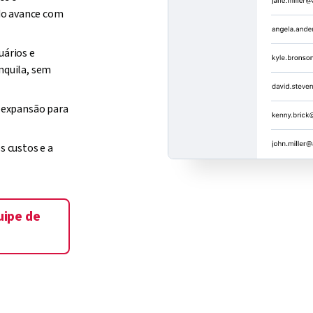
do avance com
uários e
nquila, sem
e expansão para
s custos e a
uipe de