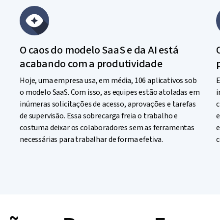
O caos do modelo SaaS e da AI está
acabando com a produtividade
Hoje, uma empresa usa, em média, 106 aplicativos sob
E
o modelo SaaS. Com isso, as equipes estão atoladas em
i
inúmeras solicitações de acesso, aprovações e tarefas
c
de supervisão. Essa sobrecarga freia o trabalho e
e
costuma deixar os colaboradores sem as ferramentas
e
necessárias para trabalhar de forma efetiva.
c