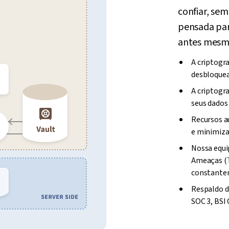
confiar, sem
pensada par
antes mesm
A criptogr
desbloquea
A criptogr
seus dados
Recursos a
e minimiza
Nossa equi
Ameaças (T
constantem
Respaldo d
SOC 3, BSI