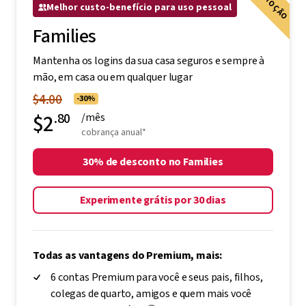
PROMOÇÃO
Melhor custo-benefício para uso pessoal
Families
Mantenha os logins da sua casa seguros e sempre à
mão, em casa ou em qualquer lugar
$4.00
-30%
$2
.80
/mês
cobrança anual*
30% de desconto no Families
Experimente grátis por 30 dias
Todas as vantagens do Premium, mais:
6 contas Premium para você e seus pais, filhos,
colegas de quarto, amigos e quem mais você