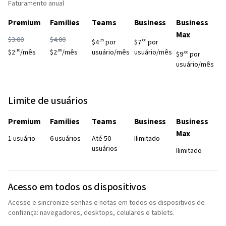
Faturamento anual
Premium
Families
Teams
Business
Business
Max
$3.00
$4.00
.25
.00
$4
por
$7
por
.10
.80
$2
/mês
$2
/mês
usuário/mês
usuário/mês
.00
$9
por
usuário/mês
Limite de usuários
Premium
Families
Teams
Business
Business
Max
1 usuário
6 usuários
Até 50
Ilimitado
usuários
Ilimitado
Acesso em todos os dispositivos
Acesse e sincronize senhas e notas em todos os dispositivos de
confiança: navegadores, desktops, celulares e tablets.