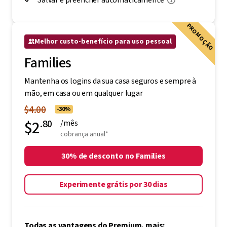
Salvar e preencher automaticamente
PROMOÇÃO
Melhor custo-benefício para uso pessoal
Families
Mantenha os logins da sua casa seguros e sempre à
mão, em casa ou em qualquer lugar
$4.00
-30%
$2
.80
/mês
cobrança anual*
30% de desconto no Families
Experimente grátis por 30 dias
Todas as vantagens do Premium, mais: