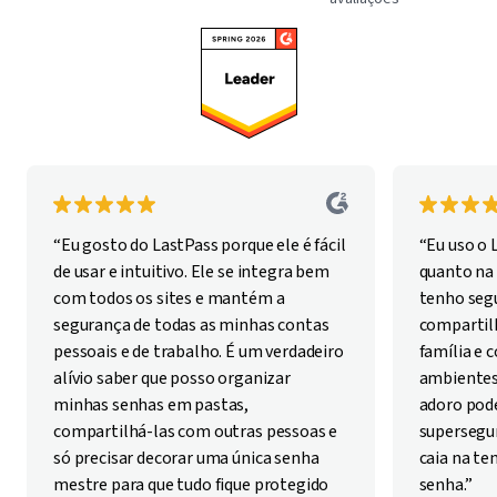
“Eu gosto do LastPass porque ele é fácil
“Eu uso o 
de usar e intuitivo. Ele se integra bem
quanto na 
com todos os sites e mantém a
tenho seg
segurança de todas as minhas contas
compartil
pessoais e de trabalho. É um verdadeiro
família e
alívio saber que posso organizar
ambientes
minhas senhas em pastas,
adoro pode
compartilhá-las com outras pessoas e
supersegur
só precisar decorar uma única senha
caia na te
mestre para que tudo fique protegido
senha.”