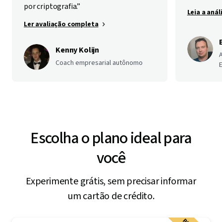
por criptografia.”
Leia a aná
Ler avaliação completa
Kenny Kolijn
Coach empresarial autônomo
E
Escolha o plano ideal para
você
Experimente grátis, sem precisar informar
um cartão de crédito.