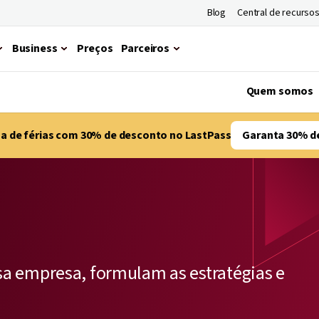
Blog
Central de recurso
Business
Preços
Parceiros
Quem somos
ma de férias com 30% de desconto no LastPass
Garanta 30% d
a empresa, formulam as estratégias e