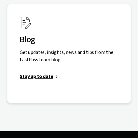
Blog
Get updates, insights, news and tips from the
LastPass team blog.
Stay up to date