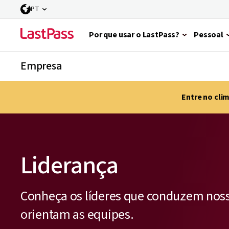
PT
Por que usar o LastPass?
Pessoal
Empresa
Entre no cli
Liderança
Conheça os líderes que conduzem noss
orientam as equipes.