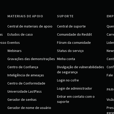
MATERIAIS DE APOIO
SUPORTE
EMP
Central de materiais de apoio
Central de suporte
Que
as
Estudos de caso
Comunidade do Reddit
Carr
esso
Eventos
Fórum da comunidade
Lide
Webinars
Status do serviço
New
Gravações das demonstrações
Minha conta
Cent
Centro de Confiança
Divulgação de vulnerabilidades
Conf
de segurança
Inteligência de ameaças
Fale
Login no cofre
Centro de Conformidade
Login de administrador
PAR
Universidade LastPass
Entrar em contato com o
Gerador de senhas
Visã
suporte
Gerador de nome de usuário
Pres
gere