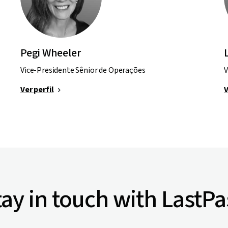
Pegi Wheeler
Vice-Presidente Sênior de Operações
V
Ver perfil
V
tay in touch with LastPa