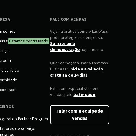
RESA
FALE COM VENDAS
m somos
Veja na prática como o LastPass
pode proteger sua empresa.
eiras
Estamos contratando
Solicite uma
demonstração
hoje mesmo.
rança
sroom
Quer começar a usar o LastPass
Business?
Inicie a avaliação
ro Jurídico
gratuita de 14 dias
ormidade
Fale com especialistas em
 conosco
vendas pelo
bate-papo
CEIROS
Falar com a equipe de
vendas
o geral do Partner Program
tadores de serviços
nciados