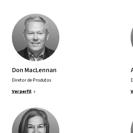
Don MacLennan
Diretor de Produtos
D
Ver perfil
V