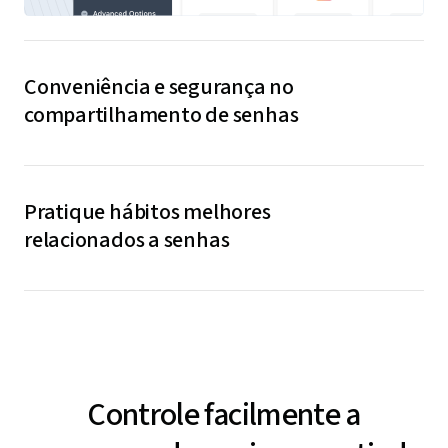
Conveniência e segurança no
compartilhamento de senhas
Compartilhe senhas de forma fluida com novos
colaboradores e colegas de equipe, garantindo que
Pratique hábitos melhores
seus dados estejam sempre seguros e à mão.
relacionados a senhas
Crie senhas seguras sem precisar decorá-las. O
LastPass gera, salva e preenche automaticamente
credenciais para você, simplificando e protegendo o
gerenciamento de senhas.
Controle facilmente a