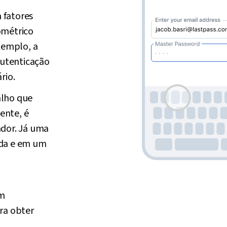
 fatores
ométrico
xemplo, a
autenticação
rio.
alho que
ente, é
dor. Já uma
ada e em um
em
ra obter