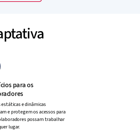
aptativa
cios para os
oradores
s estáticas e dinâmicas
cam e protegem os acessos para
olaboradores possam trabalhar
uer lugar.