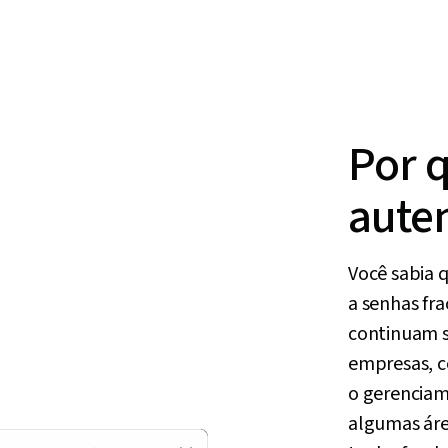
Por q
aute
Você sabia 
a senhas fra
continuam s
empresas, c
o gerenciam
algumas áre