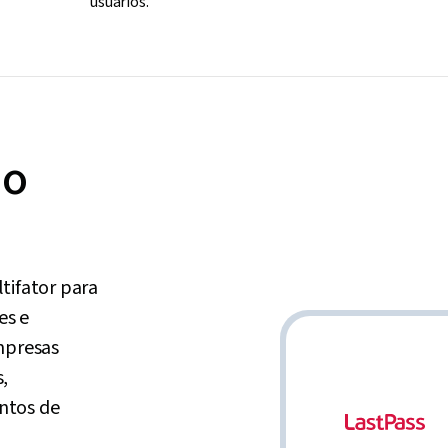
usuários.
ão
tifator para
es e
mpresas
,
ntos de