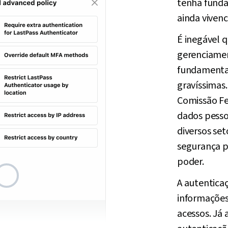
tenha funda
ainda viven
É inegável 
gerenciamen
fundamental
gravíssimas
Comissão Fe
dados pesso
diversos set
segurança p
poder.
A autentica
informações
acessos. Já