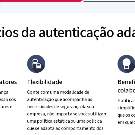
ios da autenticação ad
atores
Flexibilidade
Benefí
colab
ança
Conte com uma modalidade de
esso dos
autenticação que acompanha as
Política
ares e
necessidades de segurança da sua
simplifi
empresa, não importa se vocês utilizam
que os c
uma política estática ou uma política
em qualq
que se adapta ao comportamento dos