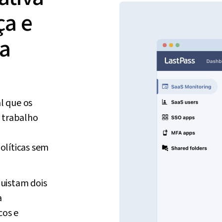
ça e
ia
l que os
e trabalho
olíticas sem
uistam dois
a
cos e