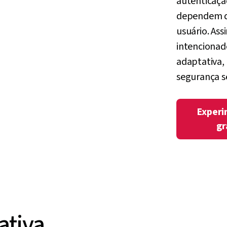
autenticação
dependem do
usuário. Ass
intencionado
adaptativa,
segurança 
Experi
gr
ativa