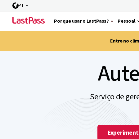
PT
Por que usar o LastPass?
Pessoal
Entre no cli
Aute
Serviço de ger
Experiment