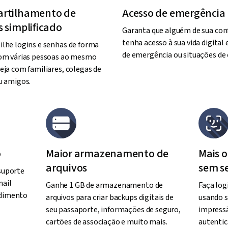
rtilhamento de
Acesso de emergência
 simplificado
Garanta que alguém de sua con
tenha acesso à sua vida digital
lhe logins e senhas de forma
de emergência ou situações de c
om várias pessoas ao mesmo
eja com familiares, colegas de
u amigos.
o
Maior armazenamento de
Mais 
arquivos
sem s
 suporte
mail
Ganhe 1 GB de armazenamento de
Faça log
ndimento
arquivos para criar backups digitais de
usando s
seu passaporte, informações de seguro,
impressã
cartões de associação e muito mais.
autentic