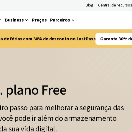
Blog
Central de recurso
Business
Preços
Parceiros
ma de férias com 30% de desconto no LastPass
Garanta 30% d
. plano Free
iro passo para melhorar a segurança das
você pode ir além do armazenamento
a sua vida digital.