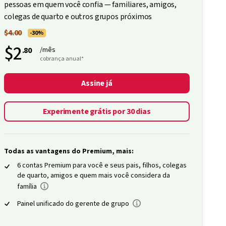
pessoas em quem você confia — familiares, amigos,
colegas de quarto e outros grupos próximos
$4.00
-30%
$2
.80
/mês
cobrança anual*
Assine já
Experimente grátis por 30 dias
Todas as vantagens do Premium, mais:
6 contas Premium para você e seus pais, filhos, colegas
de quarto, amigos e quem mais você considera da
família
Painel unificado do gerente de grupo