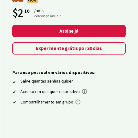
$3.00
-30%
$2
.10
/mês
cobrança anual*
Assine já
Experimente grátis por 30 dias
Para uso pessoal em vários dispositivos:
Salve quantas senhas quiser
Acesso em qualquer dispositivo
Compartilhamento em grupo