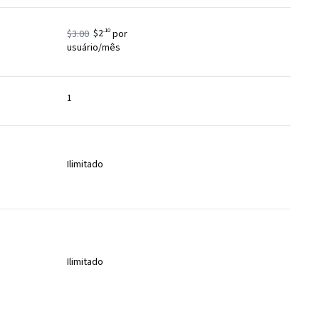
.10
$3.00
$2
por
usuário/mês
1
Ilimitado
Ilimitado