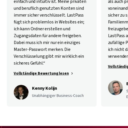
einfach und intuitiv ist. Meine privaten
als auch p
und beruflich genutzten Konten sind
voneinan
immer sicher verschlüsselt. LastPass
sicher zu 
fügt sich problemlos in Websites ein;
Familienm
ich kann Ordner erstellen und
freizugebe
Zugangsdaten für andere freigeben.
LastPass a
Dabei muss ich mir nur ein einziges
zufällige 
Master-Passwort merken. Die
ich nicht
Verschlüsselung gibt mir wirklich ein
verwenden
sicheres Gefühl.“
Vollständi
Vollständige Bewertung lesen
Kenny Kolijn
Unabhängiger Business-Coach
E