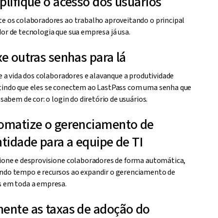
ro e integrado.
plifique o acesso dos usuários
e os colaboradores ao trabalho aproveitando o principal
or de tecnologia que sua empresa já usa.
xe outras senhas para lá
te a vida dos colaboradores e alavanque a produtividade
indo que eles se conectem ao LastPass com uma senha que
á sabem de cor: o login do diretório de usuários.
omatize o gerenciamento de
ntidade para a equipe de TI
ione e desprovisione colaboradores de forma automática,
do tempo e recursos ao expandir o gerenciamento de
 em toda a empresa.