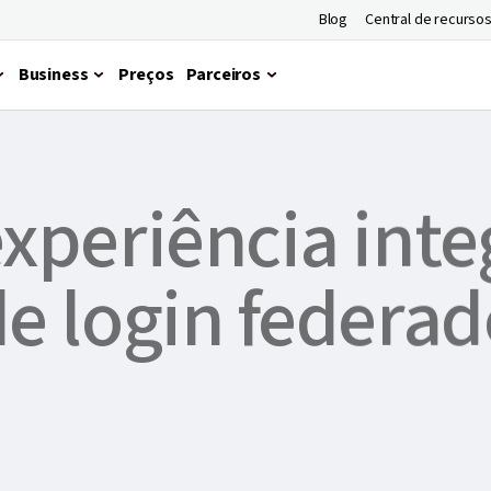
Blog
Central de recurso
Business
Preços
Parceiros
ma de férias com 30% de desconto no LastPass
Garanta 30% d
xperiência int
e login federa
esso ao LastPass com os principais provedo