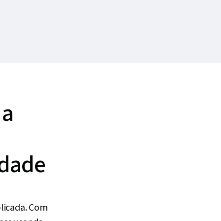
(IDP, na sigla em inglês).
rimente o Business gratuitamente
Compre 
 a
idade