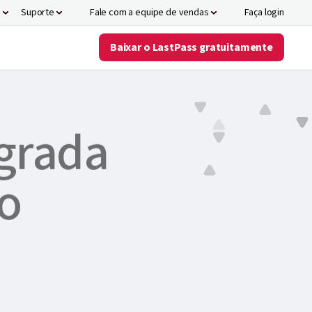
s
Suporte
Fale com a equipe de vendas
Faça login
Baixar o LastPass gratuitamente
e desconto
egrada
do
res de identidade