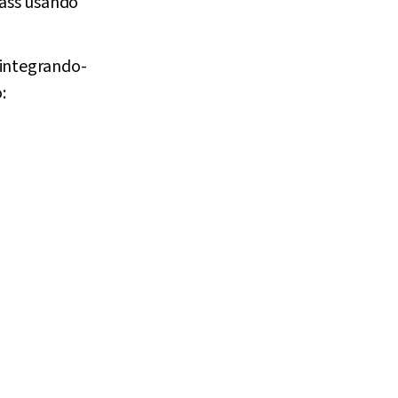
licada. Com
Pass usando
 integrando-
: