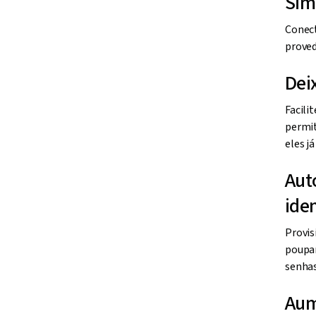
acesso segu
Sim
Conect
proved
Dei
Facili
permit
eles j
Aut
ide
Provis
poupan
senhas