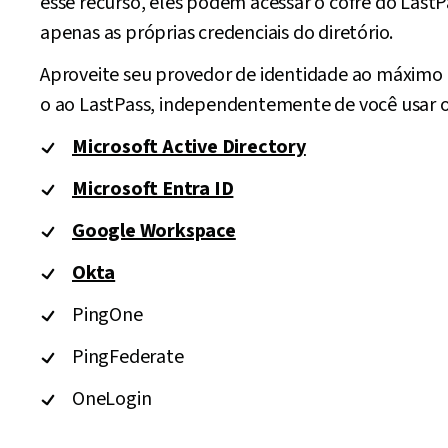
Nosso login federado em nuvem proporciona aos
colaboradores uma experiência de login descomp
esse recurso, eles podem acessar o cofre do Last
apenas as próprias credenciais do diretório.
Aproveite seu provedor de identidade ao máximo
o ao LastPass, independentemente de você usar o
Microsoft Active Directory
Microsoft Entra ID
Google Workspace
Okta
PingOne
PingFederate