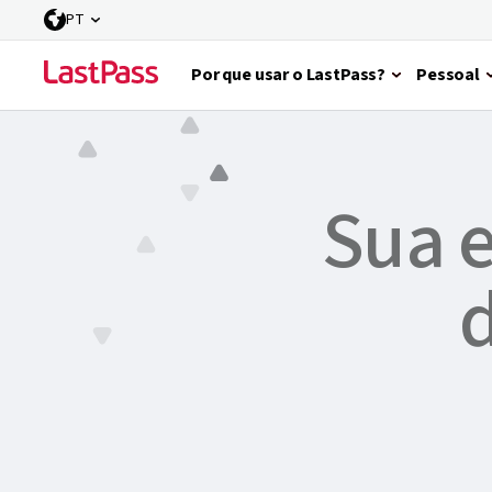
PT
Por que usar o LastPass?
Pessoal
Entre no cli
Sua e
d
Simplifique o ac