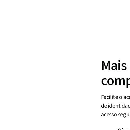
Mais
comp
Facilite o a
de identida