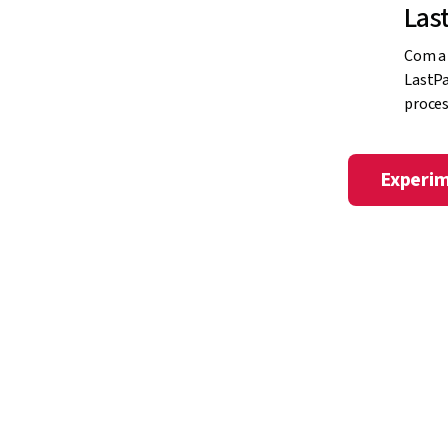
Aum
Las
Com a 
LastPa
proces
Experim