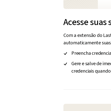
Acesse suas 
Com a extensão do LastP
automaticamente suas s
Preencha credenciai
Gere e salve de ime
credenciais quando 