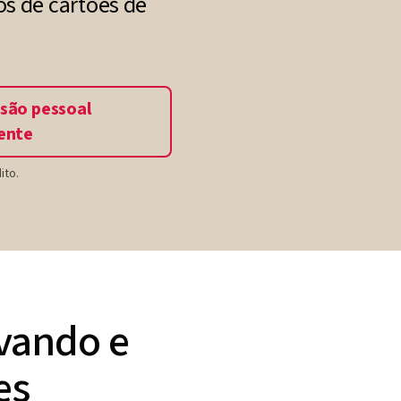
s de cartões de
são pessoal
ente
ito.
lvando e
es