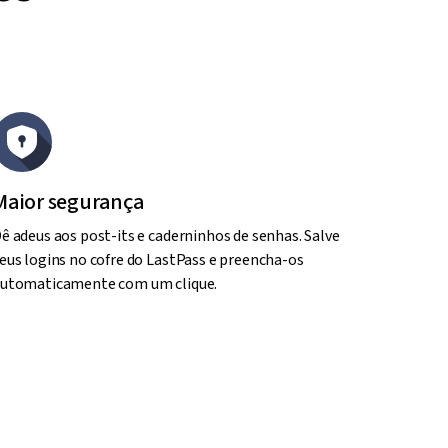
Maior segurança
ê adeus aos post-its e caderninhos de senhas. Salve
eus logins no cofre do LastPass e preencha-os
utomaticamente com um clique.