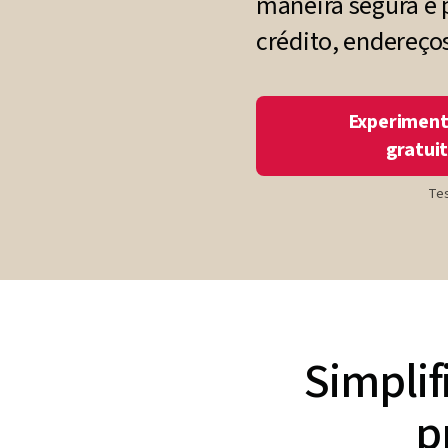
maneira segura e
crédito, endereço
Experiment
gratui
Tes
Simplif
p