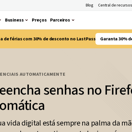
Blog
Central de recurso
Business
Preços
Parceiros
ma de férias com 30% de desconto no LastPass
Garanta 30% d
DENCIAIS AUTOMATICAMENTE
reencha senhas no Firef
tomática
ua vida digital está sempre na palma da mã