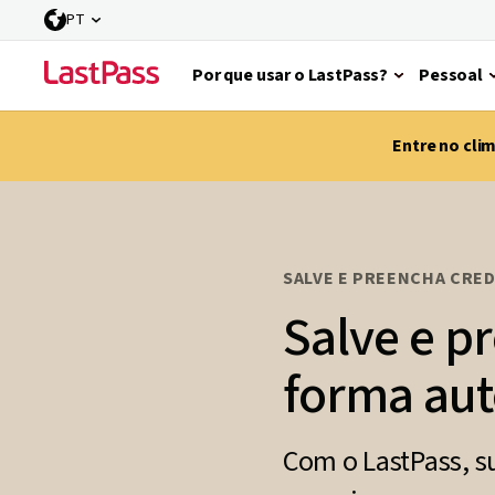
PT
Por que usar o LastPass?
Pessoal
Entre no cli
SALVE E PREENCHA CRE
Salve e p
forma au
Com o LastPass, s