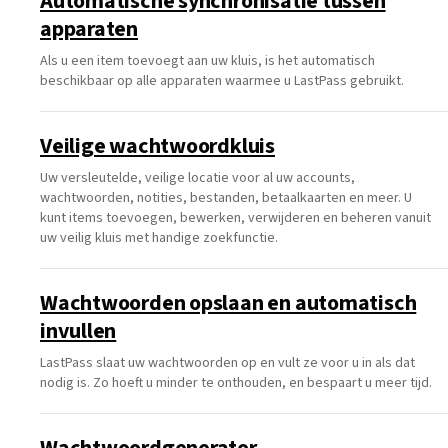
Automatische synchronisatie tussen
apparaten
Als u een item toevoegt aan uw kluis, is het automatisch
beschikbaar op alle apparaten waarmee u LastPass gebruikt.
Veilige wachtwoordkluis
Uw versleutelde, veilige locatie voor al uw accounts,
wachtwoorden, notities, bestanden, betaalkaarten en meer. U
kunt items toevoegen, bewerken, verwijderen en beheren vanuit
uw veilig kluis met handige zoekfunctie.
Wachtwoorden opslaan en automatisch
invullen
LastPass slaat uw wachtwoorden op en vult ze voor u in als dat
nodig is. Zo hoeft u minder te onthouden, en bespaart u meer tijd.