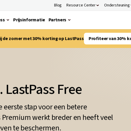
Blog
Resource Center
Ondersteuning
ess
Prijsinformatie
Partners
bij de zomer met 30% korting op LastPass
Profiteer van 30% k
 LastPass Free
e eerste stap voor een betere
 Premium werkt breder en heeft veel
even te beschermen.