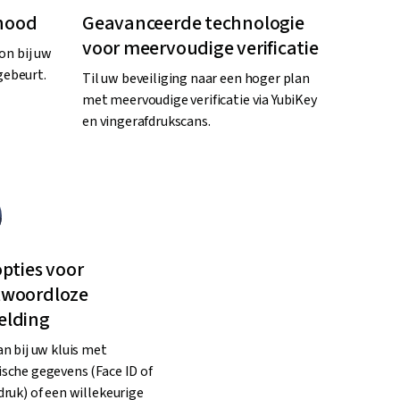
 nood
Geavanceerde technologie
voor meervoudige verificatie
on bij uw
gebeurt.
Til uw beveiliging naar een hoger plan
met meervoudige verificatie via YubiKey
en vingerafdrukscans.
pties voor
woordloze
lding
an bij uw kluis met
sche gegevens (Face ID of
druk) of een willekeurige