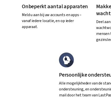
Onbeperkt aantal apparaten
Makkel
wacht
Meld u aan bij uw accounts en apps –
vanaf iedere locatie, en op ieder
Deel aa
apparaat.
wachtwoo
mensen t
gezinsle
Persoonlijke onderste
Alle mogelijkheden van de sta
ondersteuning, en ondersteunin
mail door het team van LastPas