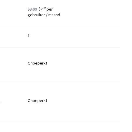
.10
$3.00
$2
per
gebruiker / maand
1
Onbeperkt
1
Onbeperkt