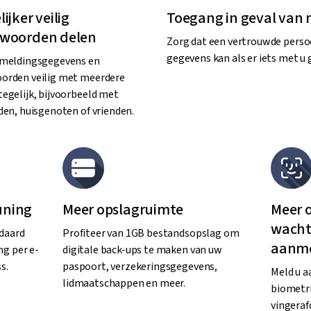
ijker veilig
Toegang in geval van
woorden delen
Zorg dat een vertrouwde perso
gegevens kan als er iets met u 
nmeldingsgegevens en
rden veilig met meerdere
egelijk, bijvoorbeeld met
den, huisgenoten of vrienden.
uning
Meer opslagruimte
Meer o
wacht
ndaard
Profiteer van 1GB bestandsopslag om
aanme
g per e-
digitale back-ups te maken van uw
s.
paspoort, verzekeringsgegevens,
Meld u a
lidmaatschappen en meer.
biometri
vingeraf