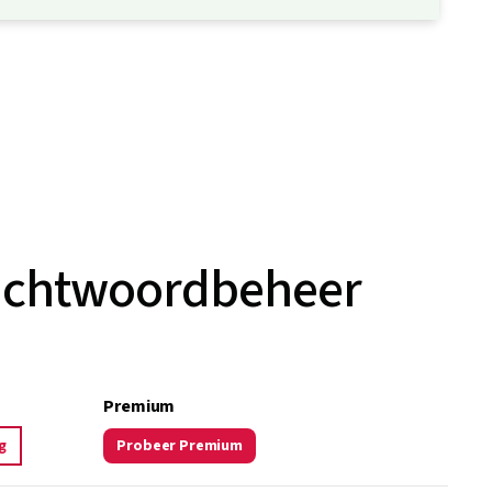
 wachtwoordbeheer
Premium
g
Probeer Premium