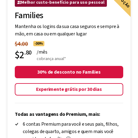
Melhor custo-benefício para uso pessoal
Families
Mantenha os logins da sua casa seguros e sempre à
mão, em casa ou em qualquer lugar
$4.00
-30%
$2
.80
/mês
cobrança anual*
30% de desconto no Families
Experimente grátis por 30 dias
Todas as vantagens do Premium, mais:
6 contas Premium para você e seus pais, filhos,
colegas de quarto, amigos e quem mais você