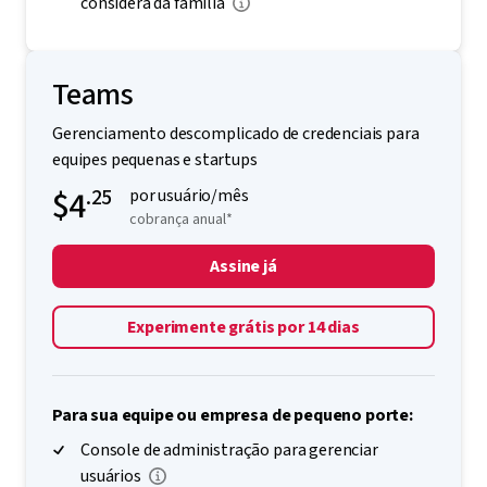
considera da família
Teams
Gerenciamento descomplicado de credenciais para
equipes pequenas e startups
$4
.25
por usuário/mês
cobrança anual*
Assine já
Experimente grátis por 14 dias
Para sua equipe ou empresa de pequeno porte:
Console de administração para gerenciar
usuários