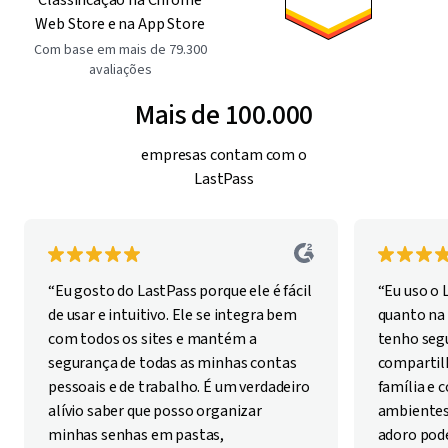
Classificação na Chrome
Web Store e na App Store
Com base em mais de 79.300
avaliações
Mais de 100.000
empresas contam com o
LastPass
“Eu gosto do LastPass porque ele é fácil
“Eu uso o 
de usar e intuitivo. Ele se integra bem
quanto na 
com todos os sites e mantém a
tenho seg
segurança de todas as minhas contas
compartil
pessoais e de trabalho. É um verdadeiro
família e
alívio saber que posso organizar
ambientes
minhas senhas em pastas,
adoro pode