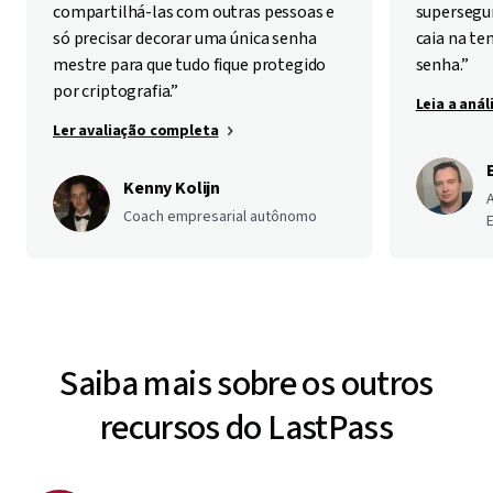
compartilhá-las com outras pessoas e
supersegur
só precisar decorar uma única senha
caia na te
mestre para que tudo fique protegido
senha.”
por criptografia.”
Leia a aná
Ler avaliação completa
Kenny Kolijn
Coach empresarial autônomo
E
Saiba mais sobre os outros
recursos do LastPass