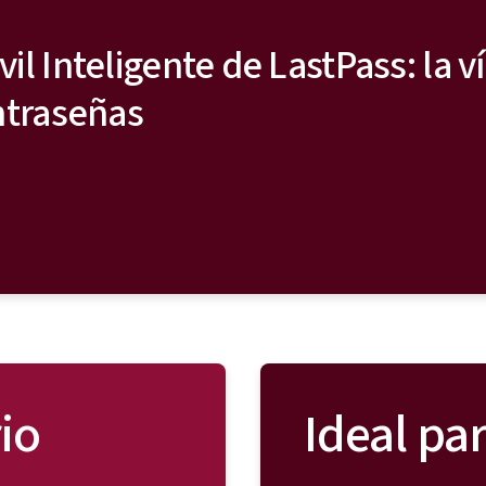
l Inteligente de LastPass: la v
ntraseñas
io
Ideal par