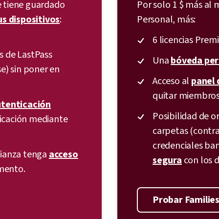
 tiene guardado
Por solo 1 $ más al 
us dispositivos
:
Personal, más:
6 licencias Premi
s de LastPass
Una
bóveda per
e) sin poner en
Acceso al
panel 
quitar miembros 
utenticación
Posibilidad de o
ticación mediante
carpetas (contra
credenciales banc
fianza tenga
acceso
segura
con los 
mento.
Probar Families