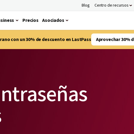
Blog
Centro de recursos
siness
Precios
Asociados
verano con un 30% de descuento en LastPass
Aprovechar 30% d
ontraseñas
s