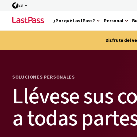
ES
¿Por qué LastPass?
Personal
Bu
Disfrute del 
SOLUCIONES PERSONALES
Llévese sus c
a todas parte