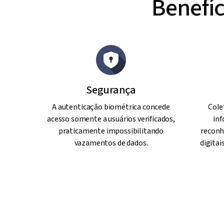
Benefíc
Segurança
A autenticação biométrica concede
Cole
acesso somente a usuários verificados,
inf
praticamente impossibilitando
reconh
vazamentos de dados.
digitai