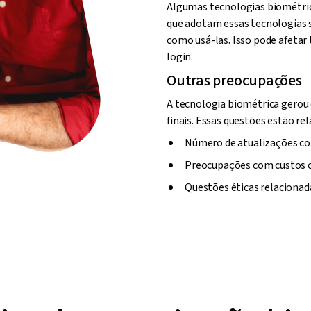
Algumas tecnologias biométricas
que adotam essas tecnologias s
como usá-las. Isso pode afetar 
login.
Outras preocupações
A tecnologia biométrica gerou
finais. Essas questões estão re
Número de atualizações con
Preocupações com custos 
Questões éticas relaciona