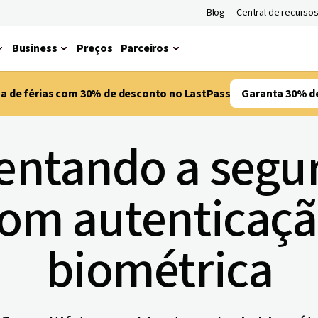
Blog
Central de recurso
Business
Preços
Parceiros
ma de férias com 30% de desconto no LastPass
Garanta 30% d
ntando a segu
om autenticaç
biométrica