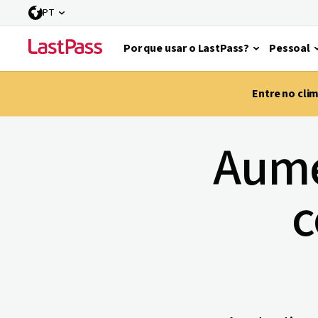
PT
Por que usar o LastPass?
Pessoal
Entre no cli
Aume
c