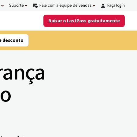
s
Suporte
Fale com a equipe de vendas
Faça login
Baixar o LastPass gratuitamente
e desconto
rança
ão