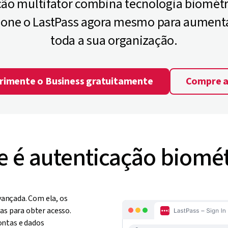
ção multifator combina tecnologia biométri
cione o LastPass agora mesmo para aument
toda a sua organização.
rimente o Business gratuitamente
Compre 
e é autenticação biomét
ançada. Com ela, os
as para obter acesso.
ontas e dados