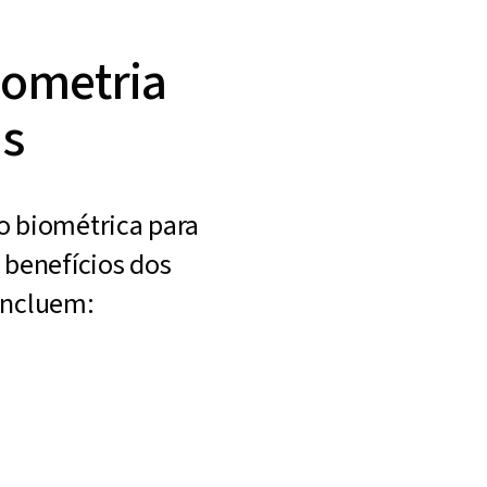
iometria
is
o biométrica para
s benefícios dos
incluem: