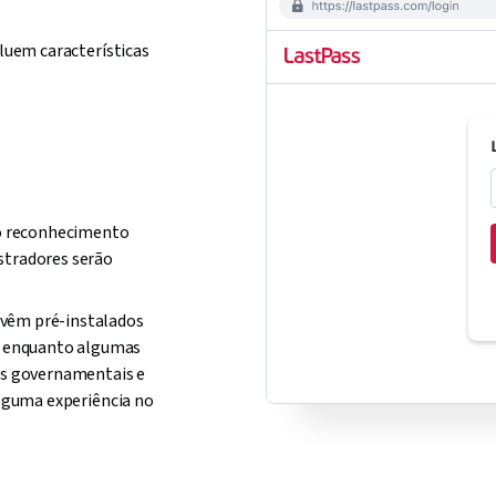
cluem características
elo reconhecimento
stradores serão
 vêm pré-instalados
, enquanto algumas
es governamentais e
 alguma experiência no