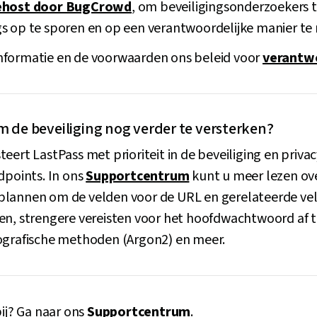
ehost door BugCrowd
, om beveiligingsonderzoekers 
s op te sporen en op een verantwoordelijke manier te
nformatie en de voorwaarden ons beleid voor
verantw
 de beveiliging nog verder te versterken?
eert LastPass met prioriteit in de beveiliging en priva
dpoints. In ons
Supportcentrum
kunt u meer lezen ove
lannen om de velden voor de URL en gerelateerde velde
en, strengere vereisten voor het hoofdwachtwoord af 
ografische methoden (Argon2) en meer.
bij? Ga naar ons
Supportcentrum
.