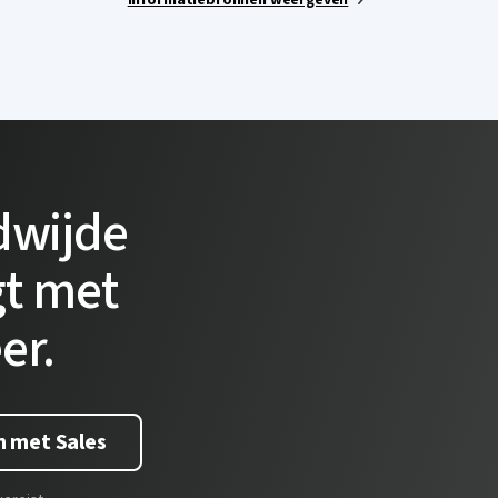
dwijde
gt met
er.
 met Sales