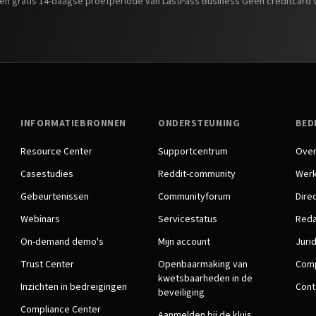
een gratis 14-daagse proefperiode van LastPass Business Geen creditcard v
INFORMATIEBRONNEN
ONDERSTEUNING
BED
Resource Center
Supportcentrum
Over
Casestudies
Reddit-community
Werk
Gebeurtenissen
Communityforum
Dire
Webinars
Servicestatus
Reda
On-demand demo's
Mijn account
Juri
Trust Center
Openbaarmaking van
Comp
kwetsbaarheden in de
Inzichten in bedreigingen
Cont
beveiliging
Compliance Center
Aanmelden bij de kluis