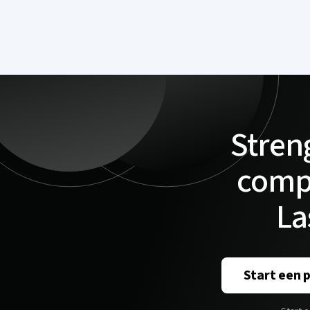
Stren
compl
La
Start een 