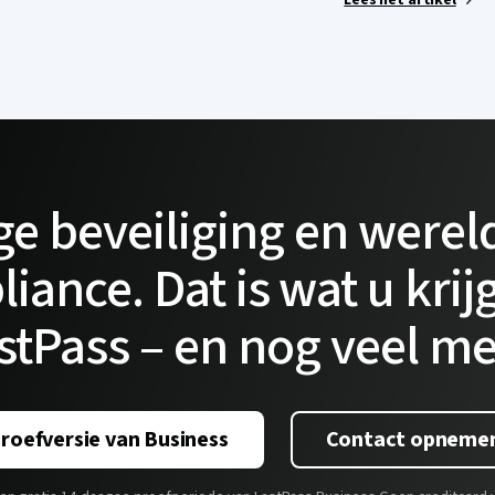
ge beveiliging en werel
iance. Dat is wat u krij
stPass – en nog veel me
proefversie van Business
Contact opnemen