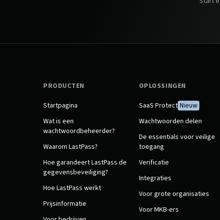
Start 
PRODUCTEN
OPLOSSINGEN
Startpagina
SaaS Protect
Nieuw
Wat is een
Wachtwoorden delen
wachtwoordbeheerder?
De essentials voor veilige
Waarom LastPass?
toegang
Hoe garandeert LastPass de
Verificatie
gegevensbeveiliging?
Integraties
Hoe LastPass werkt
Voor grote organisaties
Prijsinformatie
Voor MKB-ers
Voor bedrijven