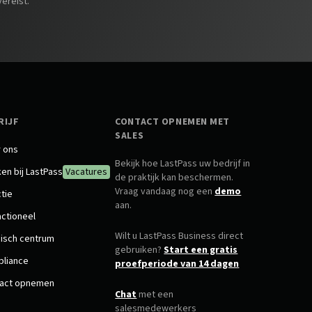
ereist.
RIJF
CONTACT OPNEMEN MET
SALES
 ons
Bekijk hoe LastPass uw bedrijf in
en bij LastPass
Vacatures
de praktijk kan beschermen.
Vraag vandaag nog een
demo
ctie
aan.
ctioneel
Wilt u LastPass Business direct
disch centrum
gebruiken?
Start een gratis
liance
proefperiode van 14 dagen
act opnemen
Chat
met een
salesmedewerkers