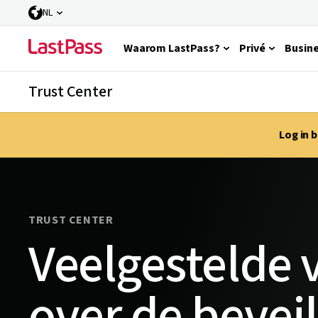
NL
Waarom LastPass?
Privé
Busin
Trust Center
Log in 
TRUST CENTER
Veelgestelde 
over de bevei