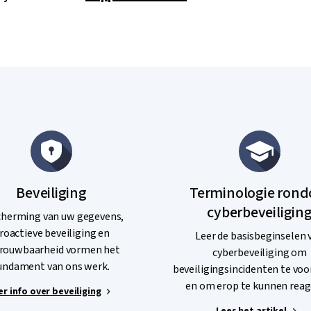
Beveiliging
Terminologie ron
cyberbeveiligin
herming van uw gegevens,
roactieve beveiliging en
Leer de basisbeginselen 
rouwbaarheid vormen het
cyberbeveiliging om
undament van ons werk.
beveiligingsincidenten te v
en om erop te kunnen reag
r info over beveiliging
Lees het artikel