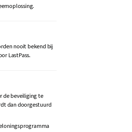
eemoplossing.
rden nooit bekend bij
or LastPass.
 de beveiliging te
rdt dan doorgestuurd
 beloningsprogramma