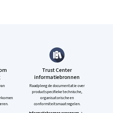
dom
Trust Center
g
informatiebronnen
van
Raadpleeg de documentatie over
productspecifieke technische,
oorkomen
organisatorische en
eren.
conformiteitsmaatregelen.
Informatiebronnen weergeven