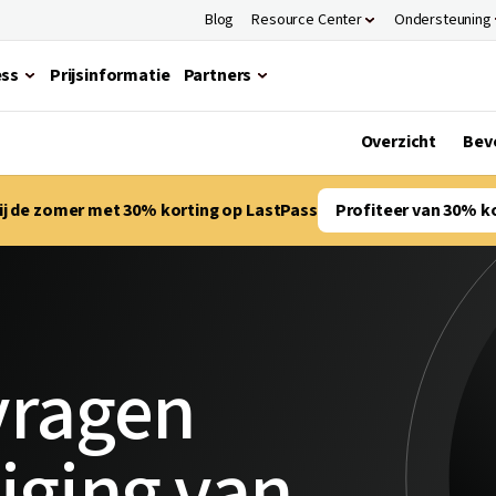
Blog
Resource Center
Ondersteuning
ess
Prijsinformatie
Partners
Overzicht
Beve
bij de zomer met 30% korting op LastPass
Profiteer van 30% k
vragen
liging van