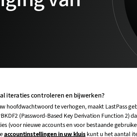
al iteraties controleren en bijwerken?
 uw hoofdwachtwoord te verhogen, maakt LastPass geb
 PBKDF2 (Password-Based Key Derivation Function 2) da
ties (voor nieuwe accounts en voor bestaande gebruike
de
accountinstellingen in uw kluis
kunt u het aantal it