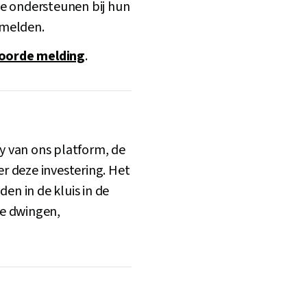
te ondersteunen bij hun
 melden.
oorde melding
.
cy van ons platform, de
r deze investering. Het
n in de kluis in de
te dwingen,