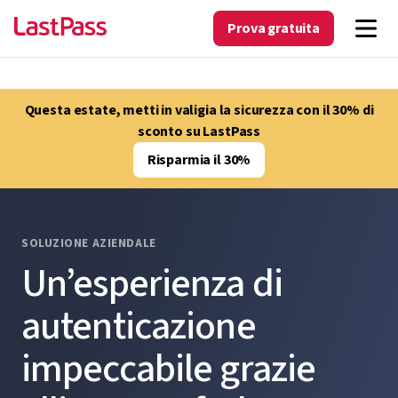
Prova gratuita
Questa estate, metti in valigia la sicurezza con il 30% di
sconto su LastPass
Risparmia il 30%
SOLUZIONE AZIENDALE
Un’esperienza di
autenticazione
impeccabile grazie