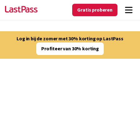
Gratis proberen
Log in bij de zomer met 30% korting op LastPass
Profiteer van 30% korting
OPLOSSINGEN VOOR HET HOGER ONDERWIJS
LastPass voor het
onderwijs verbetert
de cyberbeveiliging in