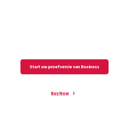
het hoger onderwijs
Stroomlijn het beheren en delen van
wachtwoorden voor docenten, medewerkers en
studenten en geef IT meer overzicht.
Start uw proefversie van Business
Buy Now