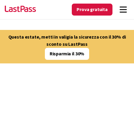
Prova gratuita
Questa estate, metti in valigia la sicurezza con il 30% di
sconto su LastPass
Risparmia il 30%
SOLUZIONI PER L’ISTRUZIONE SUPERIORE
Grazie a LastPass, il
settore dell’istruzione