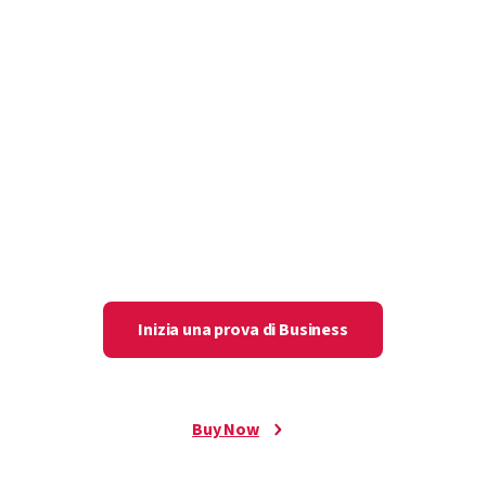
superiore può contare
su una protezione IT
superiore
Mantieni il controllo sull’IT e consenti a docenti,
studenti e personale di gestire e condividere le
password senza complicazioni.
Inizia una prova di Business
Buy Now