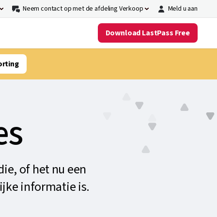
Neem contact op met de afdeling Verkoop
Meld u aan
Download LastPass Free
orting
es
die, of het nu een
jke informatie is.