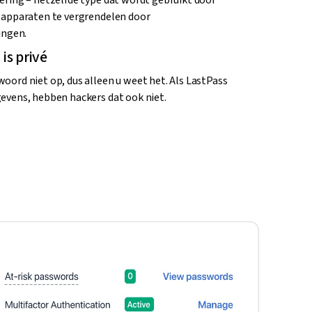
ring – hetzelfde type dat wordt gebruikt door
 apparaten te vergrendelen door
ingen.
s privé
ord niet op, dus alleen u weet het. Als LastPass
evens, hebben hackers dat ook niet.