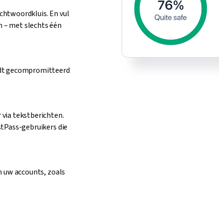
chtwoordkluis. En vul
 – met slechts één
rdt gecompromitteerd
via tekstberichten.
stPass-gebruikers die
n uw accounts, zoals