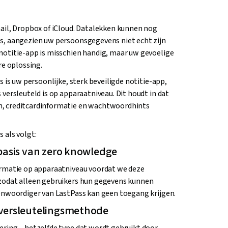
ail, Dropbox of iCloud. Datalekken kunnen nog
s, aangezien uw persoonsgegevens niet echt zijn
notitie-app is misschien handig, maar uw gevoelige
re oplossing.
s is uw persoonlijke, sterk beveiligde notitie-app,
versleuteld is op apparaatniveau. Dit houdt in dat
, creditcardinformatie en wachtwoordhints
 als volgt:
basis van zero knowledge
ormatie op apparaatniveau voordat we deze
zodat alleen gebruikers hun gegevens kunnen
enwoordiger van LastPass kan geen toegang krijgen.
versleutelingsmethode