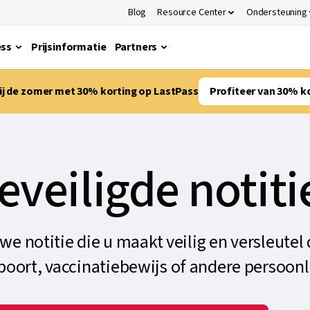
Blog
Resource Center
Ondersteuning
ess
Prijsinformatie
Partners
bij de zomer met 30% korting op LastPass
Profiteer van 30% k
eveiligde notiti
e notitie die u maakt veilig en versleutel 
oort, vaccinatiebewijs of andere persoonli