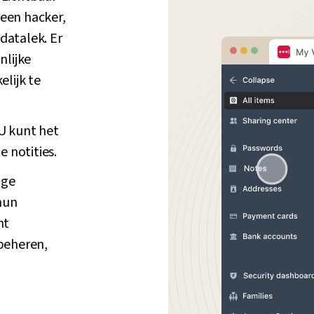
 een hacker,
 datalek. Er
nlijke
lijk te
U kunt het
 notities.
ige
hun
nt
beheren,