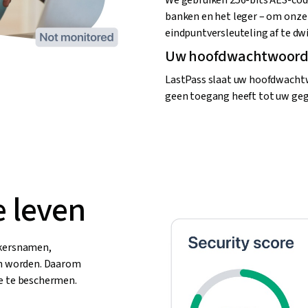
We gebruiken 256-bits AES-code
banken en het leger – om onze
eindpuntversleuteling af te dw
Uw hoofdwachtwoord i
LastPass slaat uw hoofdwachtwo
geen toegang heeft tot uw geg
e leven
ikersnamen,
n worden. Daarom
ne te beschermen.