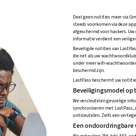
Deel geen notities meer via Gm
steeds voorkomen via deze app
afgeschermd voor hackers. Uw 
informatie verdient een veilige
Beveiligde notities van LastPas
die net als uw wachtwoordkluis 
onder meer wifi-wachtwoorden
beschermd zijn.
LastPass beschermt uw notities
Beveiligingsmodel op 
We versleutelen gevoelige inf
synchroniseren met LastPass, 
ontsleutelen. Zelfs een verteg
Een ondoordringbare 