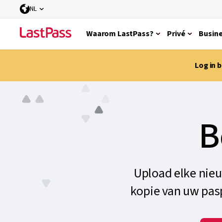
NL
Waarom LastPass?
Privé
Busin
Log in 
B
Upload elke nieuw
kopie van uw pasp