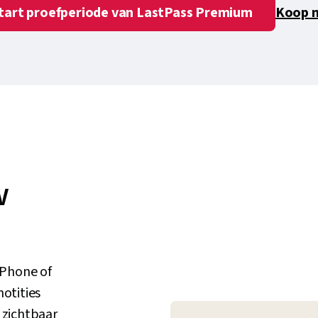
tart proefperiode van LastPass Premium
Koop 
w
 iPhone of
notities
e zichtbaar