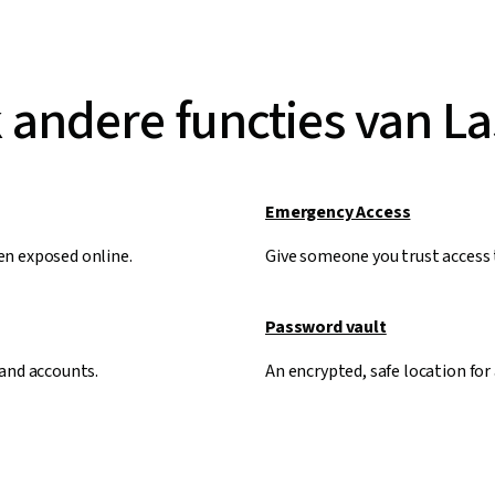
 andere functies van L
Emergency Access
en exposed online.
Give someone you trust access t
Password vault
 and accounts.
An encrypted, safe location for